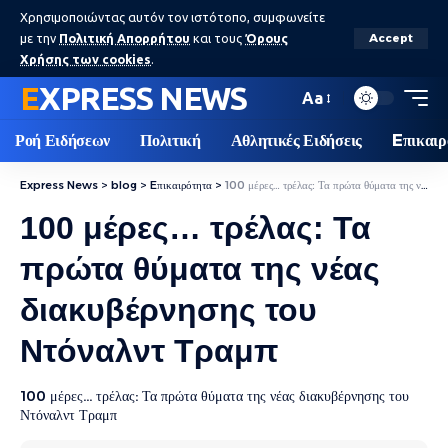
Χρησιμοποιώντας αυτόν τον ιστότοπο, συμφωνείτε
με την
Πολιτική Απορρήτου
και τους
Όρους
Accept
Χρήσης των cookies
.
EXPRESS NEWS
Aa
Ροή Ειδήσεων
Πολιτική
Αθλητικές Ειδήσεις
Eπικαιρ
Express News
>
blog
>
Eπικαιρότητα
>
100 μέρες… τρέλας: Τα πρώτα θύματα της νέας διακυβέρνησης του Ντόναλντ Τραμπ
100 μέρες… τρέλας: Τα
πρώτα θύματα της νέας
διακυβέρνησης του
Ντόναλντ Τραμπ
100 μέρες... τρέλας: Τα πρώτα θύματα της νέας διακυβέρνησης του
Ντόναλντ Τραμπ