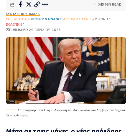
15 MIN READ
ΣΥΝΤΑΚΤΙΚΉ ΟΜΆΔΑ
EΠΙΚΑΙΡΌΤΗΤΑ
MONEY & FINANCE
ΓΕΓΟΝΌΤΑ
ΓΕΝΙΚΆ
ΔΙΕΘΝΉ
ΠΟΛΙΤΙΚΉ
ΡΟΉ ΕΙΔΉΣΕΩΝ
PUBLISHED 29 ΑΠΡΙΛΊΟΥ, 2025
Στο Στόχαστρο του Τραμπ: Ακύρωση του Δικαιώματος του Χάρβαρντ να Δέχεται
Ξένους Φοιτητές
Μέσα σε τρεις μήνες, ο νέος πρόεδρος