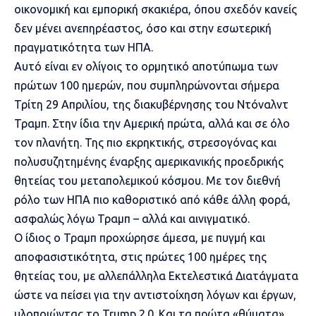
οικονομική και εμπορική σκακιέρα, όπου σχεδόν κανείς
δεν μένει ανεπηρέαστος, όσο και στην εσωτερική
πραγματικότητα των ΗΠΑ.
Αυτό είναι εν ολίγοις το ορμητικό αποτύπωμα των
πρώτων
100 ημερών
, που συμπληρώνονται σήμερα
Τρίτη 29 Απριλίου, της διακυβέρνησης του
Ντόναλντ
Τραμπ
. Στην ίδια την Αμερική πρώτα, αλλά και σε όλο
τον πλανήτη. Της πιο εκρηκτικής, στρεσογόνας και
πολυσυζητημένης έναρξης αμερικανικής προεδρικής
θητείας του μεταπολεμικού κόσμου. Με τον διεθνή
ρόλο των ΗΠΑ πιο καθοριστικό από κάθε άλλη φορά,
ασφαλώς λόγω Τραμπ – αλλά και αινιγματικό.
Ο ίδιος ο Τραμπ προχώρησε άμεσα, με πυγμή και
αποφασιστικότητα, στις πρώτες 100 ημέρες της
θητείας του, με αλλεπάλληλα Εκτελεστικά Διατάγματα
ώστε να πείσει για την αντιστοίχηση λόγων και έργων,
υλοποιώντας το Trump 2.0. Και τα πρώτα «θύματα»