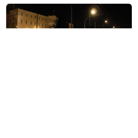
Βουλή, τηλ. για βόμβα
Μήνυμα για βόμβα στη Βουλή
απεστάλη μέσω του 112 για βόμβα στη
Βουλή περίπου στις 8.30 το βράδυ της
Τρίτης. Το απειλητικό μήνυμα έφτασε
στο 112 χωρίς να δοθεί χρονικό