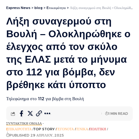
Express News
>
blog
>
Eπικαιρότητα
>
Λήξη συναγερμού στη Βουλή – Ολοκληρώθηκε ο έλεγχος από τον σκύλο της ΕΛΑΣ μετά το μήνυμα στο 112 για βόμβα, δεν βρέθηκε κάτι ύποπτο
Λήξη συναγερμού στη
Βουλή – Ολοκληρώθηκε ο
έλεγχος από τον σκύλο
της ΕΛΑΣ μετά το μήνυμα
στο 112 για βόμβα, δεν
βρέθηκε κάτι ύποπτο
Τηλεφώνημα στο 112 για βόμβα στη Βουλή
1 MIN READ
ΣΥΝΤΑΚΤΙΚΉ ΟΜΆΔΑ
EΠΙΚΑΙΡΌΤΗΤΑ
TOP STORY
ΓΕΓΟΝΌΤΑ
ΓΕΝΙΚΆ
ΠΟΛΙΤΙΚΉ
ΡΟΉ ΕΙΔΉΣΕΩΝ
PUBLISHED 29 ΑΠΡΙΛΊΟΥ, 2025