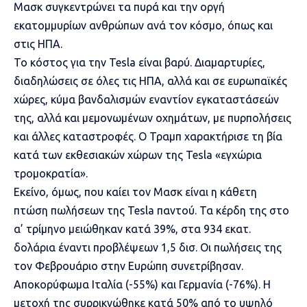
Μασκ συγκεντρώνει τα πυρά και την οργή
εκατομμυρίων ανθρώπων ανά τον κόσμο, όπως και
στις ΗΠΑ.
Το
κόστος για την Tesla
είναι βαρύ. Διαμαρτυρίες,
διαδηλώσεις σε όλες τις ΗΠΑ, αλλά και σε ευρωπαϊκές
χώρες, κύμα βανδαλισμών εναντίον εγκαταστάσεών
της, αλλά και μεμονωμένων οχημάτων, με πυρπολήσεις
και άλλες καταστροφές. Ο Τραμπ χαρακτήρισε τη βία
κατά των εκθεσιακών χώρων της Tesla «εγχώρια
τρομοκρατία».
Εκείνο, όμως, που καίει τον Μασκ είναι η κάθετη
πτώση πωλήσεων της Tesla παντού. Τα κέρδη της στο
α’ τρίμηνο μειώθηκαν κατά 39%, στα 934 εκατ.
δολάρια έναντι προβλέψεων 1,5 δισ. Οι πωλήσεις της
τον Φεβρουάριο στην Ευρώπη συνετρίβησαν.
Αποκορύφωμα Ιταλία (-55%) και Γερμανία (-76%). Η
μετοχή της συρρικνώθηκε κατά 50% από το υψηλό