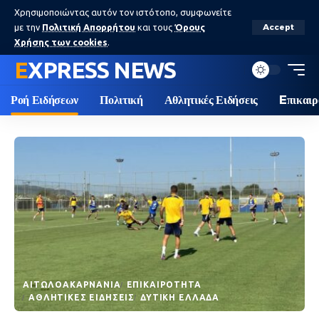
Χρησιμοποιώντας αυτόν τον ιστότοπο, συμφωνείτε
με την
Πολιτική Απορρήτου
και τους
Όρους
Accept
Χρήσης των cookies
.
EXPRESS NEWS
Ροή Ειδήσεων
Πολιτική
Αθλητικές Ειδήσεις
Eπικαιρ
AΙΤΩΛΟΑΚΑΡΝΑΝΊΑ
EΠΙΚΑΙΡΌΤΗΤΑ
ΑΘΛΗΤΙΚΈΣ ΕΙΔΉΣΕΙΣ
ΔΥΤΙΚΉ ΕΛΛΆΔΑ