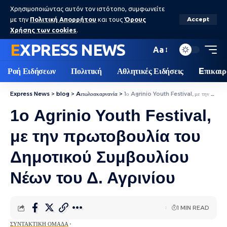
Χρησιμοποιώντας αυτόν τον ιστότοπο, συμφωνείτε
με την
Πολιτική Απορρήτου
και τους
Όρους
Accept
Χρήσης των cookies
.
EXPRESS NEWS
Aa
Ροή Ειδήσεων
Πολιτική
Αθλητικές Ειδήσεις
Eπικαιρ
Express News
>
blog
>
Aιτωλοακαρνανία
>
1ο Agrinio Youth Festival, με την πρωτοβουλία του Δημοτικού Συμβουλίου Νέων του Δ. Αγρινίου
1ο Agrinio Youth Festival,
με την πρωτοβουλία του
Δημοτικού Συμβουλίου
Νέων του Δ. Αγρινίου
1 MIN READ
ΣΥΝΤΑΚΤΙΚΉ ΟΜΆΔΑ