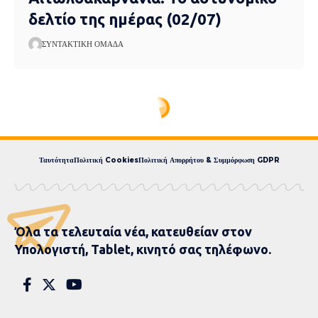
δελτίο της ημέρας (02/07)
ΣΥΝΤΑΚΤΙΚΉ ΟΜΆΔΑ
Express News
>
blog
>
Πολιτισμός
>
7ο Acheloos Run 2025: Μια γιορτή ψυχής, αντοχής και ενότητας στο Νεοχώρι Μεσολογγίου
7ο Acheloos Run 2025:
Μια γιορτή ψυχής,
αντοχής και ενότητας στο
Νεοχώρι Μεσολογγίου
2 MIN READ
ΣΥΝΤΑΚΤΙΚΉ ΟΜΆΔΑ
ΠΟΛΙΤΙΣΜΌΣ
PUBLISHED 11 ΣΕΠΤΕΜΒΡΊΟΥ, 2025