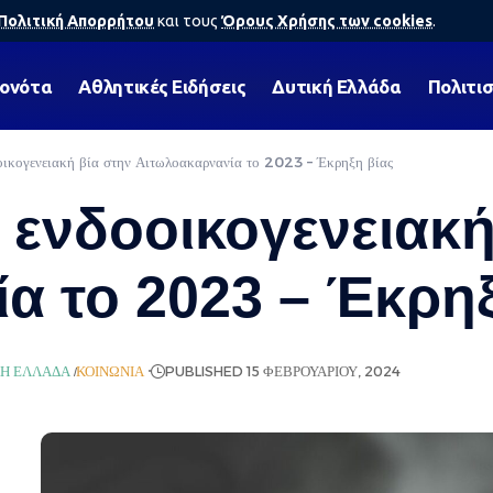
Πολιτική Απορρήτου
και τους
Όρους Χρήσης των cookies
.
γονότα
Αθλητικές Ειδήσεις
Δυτική Ελλάδα
Πολιτι
ικογενειακή βία στην Αιτωλοακαρνανία το 2023 – Έκρηξη βίας
 ενδοοικογενειακή
α το 2023 – Έκρηξ
ΚΉ ΕΛΛΆΔΑ
ΚΟΙΝΩΝΊΑ
PUBLISHED 15 ΦΕΒΡΟΥΑΡΊΟΥ, 2024