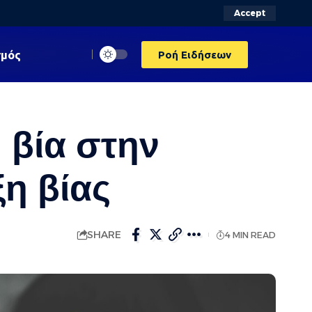
Accept
σμός
Ροή Ειδήσεων
 βία στην
η βίας
SHARE
4 MIN READ