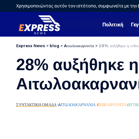
Χρησιμοποιώντας αυτόν τον ιστότοπο, συμφωνείτε με την
Πολιτική
Γε
Express News
>
blog
>
Aιτωλοακαρνανία
>
28% αυξήθηκε η ενδοο
28% αυξήθηκε η
Αιτωλοακαρνανί
ΣΥΝΤΑΚΤΙΚΉ ΟΜΆΔΑ
AΙΤΩΛΟΑΚΑΡΝΑΝΊΑ
EΠΙΚΑΙΡΌΤΗΤΑ
ΔΥΤΙ