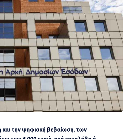
η και την ψηφιακή βεβαίωση, των
νω των 6.000 ευρώ, από εργολάβο ή