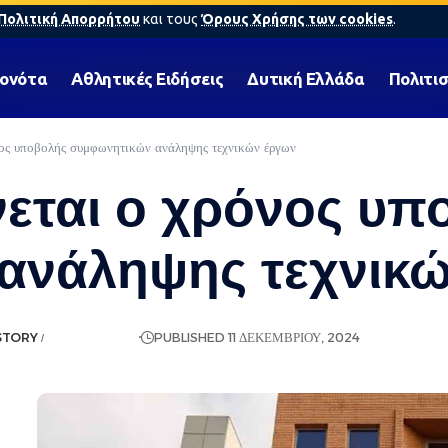
Πολιτική Απορρήτου
και τους
Όρους Χρήσης των cookies
.
γονότα
Αθλητικές Ειδήσεις
Δυτική Ελλάδα
Πολιτι
νος υποβολής συμφωνητικών ανάληψης τεχνικών έργων
εται ο χρόνος υπ
ανάληψης τεχνικ
STORY
ΡΟΉ ΕΙΔΉΣΕΩΝ
PUBLISHED 11 ΔΕΚΕΜΒΡΊΟΥ, 2024