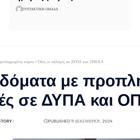
ΣΥΝΤΑΚΤΙΚΉ ΟΜΆΔΑ
 προπληρωμένη κάρτα – Όλες οι αλλαγές σε ΔΥΠΑ και ΟΠΕΚΑ
ιδόματα με προπ
γές σε ΔΥΠΑ και 
STORY
ΡΟΉ ΕΙΔΉΣΕΩΝ
PUBLISHED 11 ΔΕΚΕΜΒΡΊΟΥ, 2024