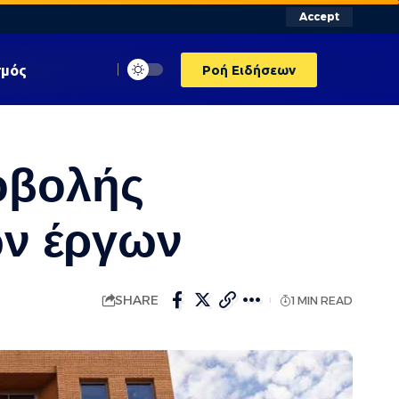
Accept
σμός
Ροή Ειδήσεων
οβολής
ών έργων
SHARE
1 MIN READ