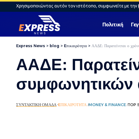
Χρησιμοποιώντας αυτόν τον ιστότοπο, συμφωνείτε με την
Πολιτική
Γε
Express News
>
blog
>
Eπικαιρότητα
>
ΑΑΔΕ: Παρατείνεται ο χρό
ΑΑΔΕ: Παρατείν
συμφωνητικών 
ΣΥΝΤΑΚΤΙΚΉ ΟΜΆΔΑ
EΠΙΚΑΙΡΌΤΗΤΑ
MONEY & FINANCE
TOP 