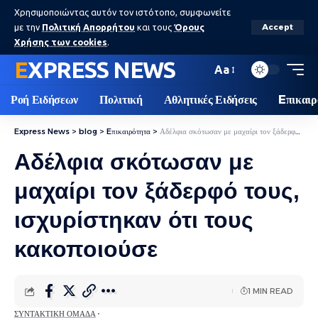
Χρησιμοποιώντας αυτόν τον ιστότοπο, συμφωνείτε
με την
Πολιτική Απορρήτου
και τους
Όρους
Accept
Χρήσης των cookies
.
EXPRESS NEWS
Aa
Ροή Ειδήσεων
Πολιτική
Αθλητικές Ειδήσεις
Eπικαιρ
Express News
>
blog
>
Eπικαιρότητα
>
Αδέλφια σκότωσαν με μαχαίρι τον ξάδερφό τους, ισχυρίστηκαν ότι τους κακοποιούσε
Αδέλφια σκότωσαν με
μαχαίρι τον ξάδερφό τους,
ισχυρίστηκαν ότι τους
κακοποιούσε
1 MIN READ
ΣΥΝΤΑΚΤΙΚΉ ΟΜΆΔΑ