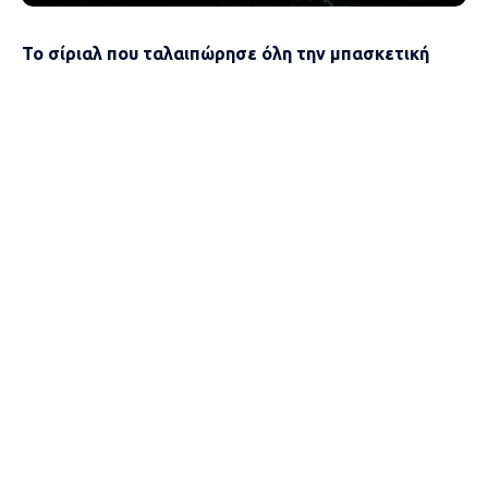
Το σίριαλ που ταλαιπώρησε όλη την μπασκετική
Ευρώπη ολοκληρώνεται εδώ, σήμερα (10/9). Ο
κύβος ερρίφθη, η Euroleague Basketball
αποφάνθηκε πως το Final Four του 2026 θα
πραγματοποιηθεί στην Αθήνα και αυτό πλέον είναι
μη αναστρέψιμο!
Όλοι εκείνοι που ήθελαν το σπουδαίο event να
μεταφερθεί στη Σερβία και πιο συγκεκριμένα στο
Βελιγράδι, για μια ακόμα φορά, έπειτα και από το Final
Four του 2022, προσπάθησαν πολύ… αλλά μάταια.
Η Αθήνα είναι μετά από 19 χρόνια η επικρατέστερη
πόλη. Είναι μια… μπασκετούπολη για την ακρίβεια, η
οποία θα πάψει να κινείται τις μέρες και τις ώρες που