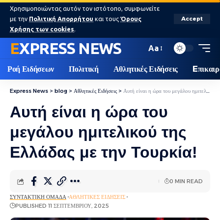
Χρησιμοποιώντας αυτόν τον ιστότοπο, συμφωνείτε
με την
Πολιτική Απορρήτου
και τους
Όρους
Accept
Χρήσης των cookies
.
EXPRESS NEWS
Aa
Ροή Ειδήσεων
Πολιτική
Αθλητικές Ειδήσεις
Eπικαιρ
Express News
>
blog
>
Αθλητικές Ειδήσεις
>
Αυτή είναι η ώρα του μεγάλου ημιτελικού της Ελλάδας με την Τουρκία!
Αυτή είναι η ώρα του
μεγάλου ημιτελικού της
Ελλάδας με την Τουρκία!
0 MIN READ
ΣΥΝΤΑΚΤΙΚΉ ΟΜΆΔΑ
ΑΘΛΗΤΙΚΈΣ ΕΙΔΉΣΕΙΣ
PUBLISHED 11 ΣΕΠΤΕΜΒΡΊΟΥ, 2025