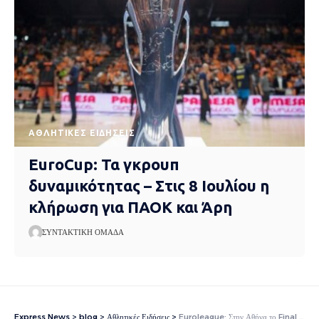
ΑΘΛΗΤΙΚΈΣ ΕΙΔΉΣΕΙΣ
EuroCup: Τα γκρουπ
δυναμικότητας – Στις 8 Ιουλίου η
κλήρωση για ΠΑΟΚ και Άρη
ΣΥΝΤΑΚΤΙΚΉ ΟΜΆΔΑ
Express News
>
blog
>
Αθλητικές Ειδήσεις
>
Euroleague: Στην Αθήνα το Final 4 του 2026