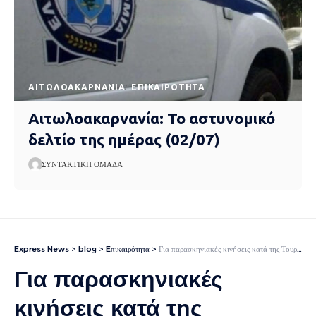
AΙΤΩΛΟΑΚΑΡΝΑΝΊΑ
EΠΙΚΑΙΡΌΤΗΤΑ
Αιτωλοακαρνανία: Το αστυνομικό
δελτίο της ημέρας (02/07)
ΣΥΝΤΑΚΤΙΚΉ ΟΜΆΔΑ
Express News
>
blog
>
Eπικαιρότητα
>
Για παρασκηνιακές κινήσεις κατά της Τουρκίας κατηγορεί τον Τσίπρα η Milliyet
Για παρασκηνιακές
κινήσεις κατά της