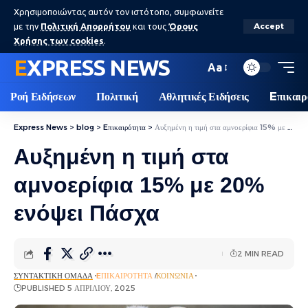
Χρησιμοποιώντας αυτόν τον ιστότοπο, συμφωνείτε
με την
Πολιτική Απορρήτου
και τους
Όρους
Accept
Χρήσης των cookies
.
EXPRESS NEWS
Aa
Ροή Ειδήσεων
Πολιτική
Αθλητικές Ειδήσεις
Eπικαιρ
Express News
>
blog
>
Eπικαιρότητα
>
Αυξημένη η τιμή στα αμνοερίφια 15% με 20% ενόψει Πάσχα
Αυξημένη η τιμή στα
αμνοερίφια 15% με 20%
ενόψει Πάσχα
2 MIN READ
ΣΥΝΤΑΚΤΙΚΉ ΟΜΆΔΑ
EΠΙΚΑΙΡΌΤΗΤΑ
ΚΟΙΝΩΝΊΑ
PUBLISHED 5 ΑΠΡΙΛΊΟΥ, 2025