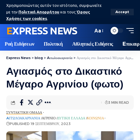
Χρησιμοποιώντας αυτόν τον ιστότοπο, συμφωνείτε
με την
Πολιτική Απορρήτου
και τους
Όρους
Accept
Χρήσης των cookies
.
EXPRESS NEWS
Aa
Ροή Ειδήσεων
Πολιτική
Αθλητικές Ειδήσεις
Eπικαιρ
Express News
>
blog
>
Aιτωλοακαρνανία
>
Αγιασμός στο Δικαστικό Μέγαρο Αγρινίου (φωτο)
Αγιασμός στο Δικαστικό
Μέγαρο Αγρινίου (φωτο)
3 MIN READ
ΣΥΝΤΑΚΤΙΚΉ ΟΜΆΔΑ
AΙΤΩΛΟΑΚΑΡΝΑΝΊΑ
ΑΓΡΊΝΙΟ
ΔΥΤΙΚΉ ΕΛΛΆΔΑ
ΚΟΙΝΩΝΊΑ
PUBLISHED 19 ΣΕΠΤΕΜΒΡΊΟΥ, 2023