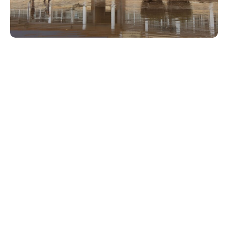
Κλειστά θα παραμείνουν τα σχολεία στη Θεσσαλία
και την ερχόμενη εβδομάδα, σύμφωνα με την
επίσημη ενημέρωση του υπουργείου Παιδείας και
της περιφέρειας.
Τη μη διεξαγωγή μαθημάτων σε όλες τις σχολικές
μονάδες Πρωτοβάθμιας και Δευτεροβάθμιας
Εκπαίδευσης της Περιφέρειας Θεσσαλίας, από τη
Δευτέρα 18 Σεπτεμβρίου έως και την Παρασκευή 22
Σεπτεμβρίου 2023 ανακοίνωσαν το υπουργείο
Παιδείας, Θρησκευμάτων και Αθλητισμού και η
Περιφέρεια Θεσσαλίας, «στο πλαίσιο διαρκούς
χαρτογράφησης της υφιστάμενης κατάστασης στο