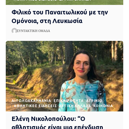
Φιλικό του Παναιτωλικού με την
Ομόνοια, στη Λευκωσία
ΣΥΝΤΑΚΤΙΚΉ ΟΜΆΔΑ
AΙΤΩΛΟΑΚΑΡΝΑΝΊΑ
EΠΙΚΑΙΡΌΤΗΤΑ
ΑΓΡΊΝΙΟ
ΑΘΛΗΤΙΚΈΣ ΕΙΔΉΣΕΙΣ
ΔΥΤΙΚΉ ΕΛΛΆΔΑ
ΚΟΙΝΩΝΊΑ
Ελένη Νικολοπούλου: “Ο
αθλητισμός είναι μια επένδυση