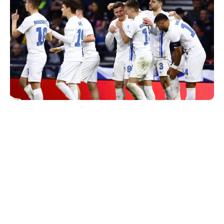
Ολοκληρώθηκε η κλήρωση των ομίλων του UEFA
Nations League με την εθνική μας ομάδα να μαθαίνει
τους αντιπάλους της στη διοργάνωση που… έρχεται
στα τέλη του 2026.
Συγκεκριμένα, το σύνολο του Ιβάν Γιοβάνοβιτς
τοποθετήθηκε στο πρώτο γκρουπ της League A και θα
βρει απέναντι του τις Γερμανία, Ολλανδία, Σερβία.