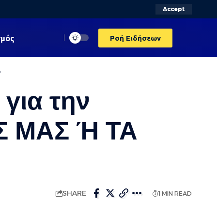
Accept
σμός
Ροή Ειδήσεων
»
για την
Σ ΜΑΣ Ή ΤΑ
SHARE
1 MIN READ