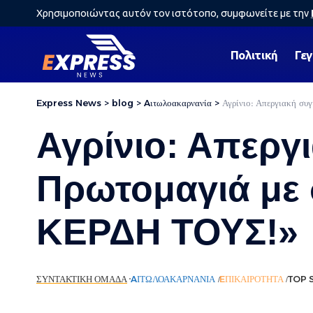
Χρησιμοποιώντας αυτόν τον ιστότοπο, συμφωνείτε με την
Πολιτική
Γε
Express News
>
blog
>
Aιτωλοακαρνανία
>
Αγρίνιο: Απεργιακή σ
Αγρίνιο: Απεργ
Πρωτομαγιά με
ΚΕΡΔΗ ΤΟΥΣ!»
ΣΥΝΤΑΚΤΙΚΉ ΟΜΆΔΑ
AΙΤΩΛΟΑΚΑΡΝΑΝΊΑ
EΠΙΚΑΙΡΌΤΗΤΑ
TOP 