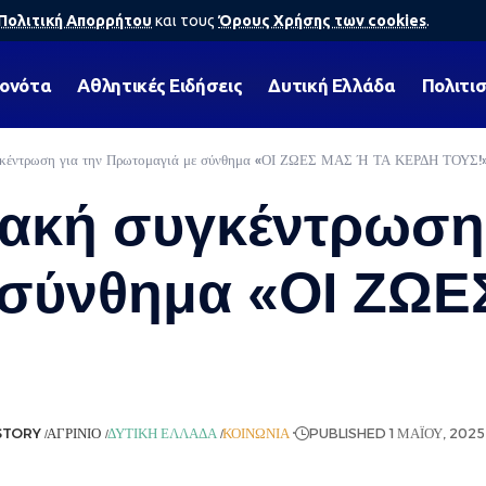
Πολιτική Απορρήτου
και τους
Όρους Χρήσης των cookies
.
γονότα
Αθλητικές Ειδήσεις
Δυτική Ελλάδα
Πολιτι
υγκέντρωση για την Πρωτομαγιά με σύνθημα «ΟΙ ΖΩΕΣ ΜΑΣ Ή ΤΑ ΚΕΡΔΗ ΤΟΥΣ!
ιακή συγκέντρωση 
 σύνθημα «ΟΙ ΖΩΕ
STORY
ΑΓΡΊΝΙΟ
ΔΥΤΙΚΉ ΕΛΛΆΔΑ
ΚΟΙΝΩΝΊΑ
PUBLISHED 1 ΜΑΪ́ΟΥ, 2025