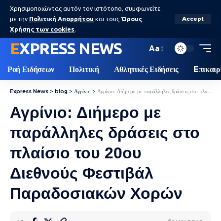
Χρησιμοποιώντας αυτόν τον ιστότοπο, συμφωνείτε
με την
Πολιτική Απορρήτου
και τους
Όρους
Accept
Χρήσης των cookies
.
EXPRESS NEWS
Aa
Ροή Ειδήσεων
Πολιτική
Αθλητικές Ειδήσεις
Eπικαιρ
Express News
>
blog
>
Αγρίνιο
>
Αγρίνιο: Διήμερο με παράλληλες δράσεις στο πλαίσιο του 20ου Διεθνούς Φεστιβάλ Παραδοσιακών Χορών
Αγρίνιο: Διήμερο με
παράλληλες δράσεις στο
πλαίσιο του 20ου
Διεθνούς Φεστιβάλ
Παραδοσιακών Χορών