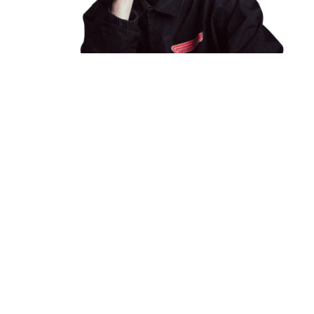
Στο προαύλιο του Λυκείου Αστακού θα
πραγματοποιηθεί τελικά η μεγάλη συναυλία του
APON στον Αστακό στις 6 Σεπτεμβρίου.
Νωρίτερα ο Ηρακλής Αστακού είχε εκφράσει τις
ανησυχίες για την συναυλία που είχε προγραμματιστεί
στο δημοτικό γήπεδο.