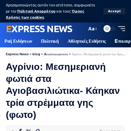
Χρησιμοποιώντας αυτόν τον ιστότοπο, συμφωνείτε
με την
Πολιτική Απορρήτου
και τους
Όρους
Accept
Χρήσης των cookies
.
EXPRESS NEWS
Aa
Ροή Ειδήσεων
Πολιτική
Αθλητικές Ειδήσεις
Eπικαιρ
Express News
>
blog
>
Aιτωλοακαρνανία
>
Αγρίνιο: Μεσημεριανή φωτιά στα Αγιοβασιλιώτικα- Κάηκαν τρία στρέμματα γης (φωτο)
Αγρίνιο: Μεσημεριανή
φωτιά στα
Αγιοβασιλιώτικα- Κάηκαν
τρία στρέμματα γης
(φωτο)