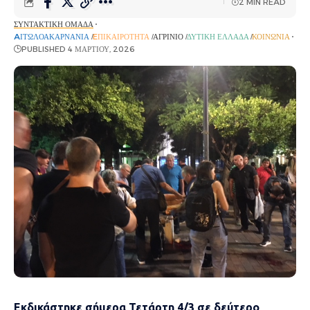
2 MIN READ
ΣΥΝΤΑΚΤΙΚΉ ΟΜΆΔΑ
AΙΤΩΛΟΑΚΑΡΝΑΝΊΑ
EΠΙΚΑΙΡΌΤΗΤΑ
ΑΓΡΊΝΙΟ
ΔΥΤΙΚΉ ΕΛΛΆΔΑ
ΚΟΙΝΩΝΊΑ
PUBLISHED 4 ΜΑΡΤΊΟΥ, 2026
Εκδικάστηκε σήμερα Τετάρτη 4/3 σε δεύτερο