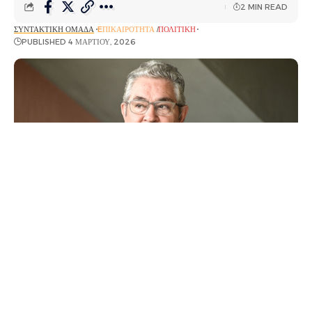
2 MIN READ
ΣΥΝΤΑΚΤΙΚΉ ΟΜΆΔΑ
EΠΙΚΑΙΡΌΤΗΤΑ
ΠΟΛΙΤΙΚΉ
PUBLISHED 4 ΜΑΡΤΊΟΥ, 2026
Αυτό που είπε σε συζήτησή του νωρίτερα με
δημοσιογράφους στους διαδρόμους της Βουλής,
επανέλαβε και σε συνέντευξή του στο Action24 και
μάλιστα με εμφατικό τρόπο ο γενικός γραμματέας