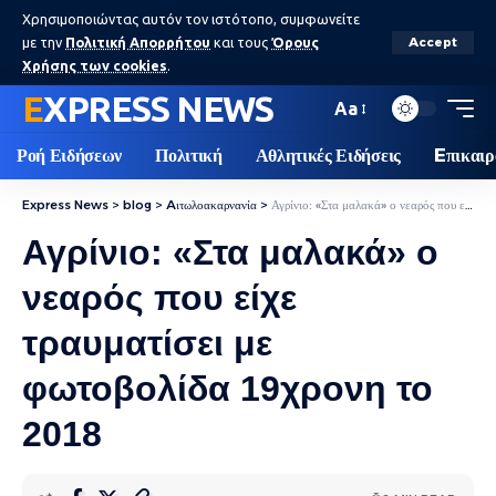
Χρησιμοποιώντας αυτόν τον ιστότοπο, συμφωνείτε
με την
Πολιτική Απορρήτου
και τους
Όρους
Accept
Χρήσης των cookies
.
EXPRESS NEWS
Aa
Ροή Ειδήσεων
Πολιτική
Αθλητικές Ειδήσεις
Eπικαιρ
Express News
>
blog
>
Aιτωλοακαρνανία
>
Αγρίνιο: «Στα μαλακά» ο νεαρός που είχε τραυματίσει με φωτοβολίδα 19χρονη το 2018
Αγρίνιο: «Στα μαλακά» ο
νεαρός που είχε
τραυματίσει με
φωτοβολίδα 19χρονη το
2018