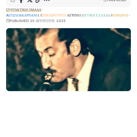
ΣΥΝΤΑΚΤΙΚΉ ΟΜΆΔΑ
AΙΤΩΛΟΑΚΑΡΝΑΝΊΑ
EΠΙΚΑΙΡΌΤΗΤΑ
ΑΓΡΊΝΙΟ
ΔΥΤΙΚΉ ΕΛΛΆΔΑ
ΚΟΙΝΩΝΊΑ
PUBLISHED 25 ΑΥΓΟΎΣΤΟΥ, 2025
Έφυγε από τη ζωή την Κυριακή 24 Αυγούστου ο
μεγάλος Αγρινιώτης δεξιοτέχνης του κλαρίνου
Γιώργος Βασιλόπουλος, σε ηλικία 79 ετών.