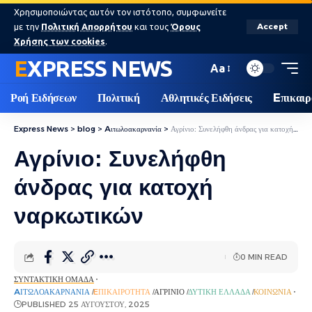
Χρησιμοποιώντας αυτόν τον ιστότοπο, συμφωνείτε
με την
Πολιτική Απορρήτου
και τους
Όρους
Accept
Χρήσης των cookies
.
EXPRESS NEWS
Aa
Ροή Ειδήσεων
Πολιτική
Αθλητικές Ειδήσεις
Eπικαιρ
Express News
>
blog
>
Aιτωλοακαρνανία
>
Αγρίνιο: Συνελήφθη άνδρας για κατοχή ναρκωτικών
Αγρίνιο: Συνελήφθη
άνδρας για κατοχή
ναρκωτικών
0 MIN READ
ΣΥΝΤΑΚΤΙΚΉ ΟΜΆΔΑ
AΙΤΩΛΟΑΚΑΡΝΑΝΊΑ
EΠΙΚΑΙΡΌΤΗΤΑ
ΑΓΡΊΝΙΟ
ΔΥΤΙΚΉ ΕΛΛΆΔΑ
ΚΟΙΝΩΝΊΑ
PUBLISHED 25 ΑΥΓΟΎΣΤΟΥ, 2025