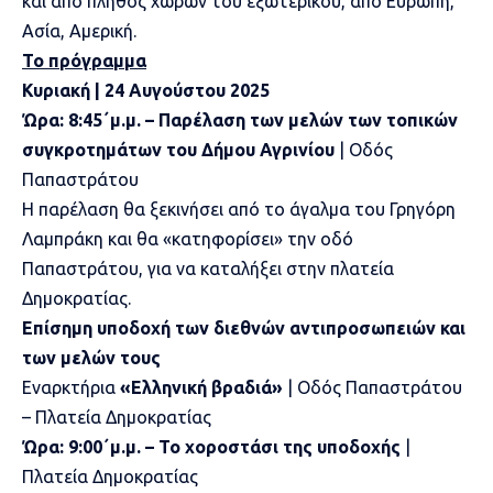
και από πλήθος χωρών του εξωτερικού, από Ευρώπη,
Ασία, Αμερική.
Το πρόγραμμα
Κυριακή | 24 Αυγούστου 2025
Ώρα:
8:45
΄μ.μ. –
Παρέλαση των μελών των τοπικών
συγκροτημάτων του Δήμου Αγρινίου
| Οδός
Παπαστράτου
Η παρέλαση θα ξεκινήσει από το άγαλμα του Γρηγόρη
Λαμπράκη και θα «κατηφορίσει» την οδό
Παπαστράτου, για να καταλήξει στην πλατεία
Δημοκρατίας.
Επίσημη υποδοχή των διεθνών αντιπροσωπειών και
των μελών τους
Εναρκτήρια
«Ελληνική βραδιά»
| Οδός Παπαστράτου
– Πλατεία Δημοκρατίας
Ώρα:
9:00
΄
μ.μ.
–
Το χοροστάσι της υποδοχής
|
Πλατεία Δημοκρατίας