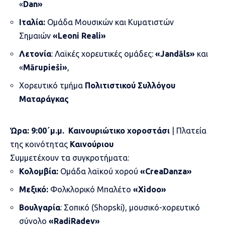
«
Dan»
Ιταλία:
Ομάδα Μουσικών και Κυματιστών
Σημαιών
«Leoni Reali»
Λετονία
: Λαϊκές χορευτικές ομάδες:
«Jandāls»
και
«
Mārupieši»
,
Χορευτικό τμήμα
Πολιτιστικού Συλλόγου
Ματαράγκας
Ώρα:
9:00
΄
μ.μ.
Καινουριώτικο χοροστάσι
| Πλατεία
της κοινότητας
Καινούριου
Συμμετέχουν τα συγκροτήματα:
Κολομβία:
Ομάδα λαϊκού χορού
«CreaDanza»
Μεξικό:
Φολκλορικό Μπαλέτο
«Xidoo»
Βουλγαρία
: Σοπικό (Shopski), μουσικό-χορευτικό
σύνολο
«RadiRadev»