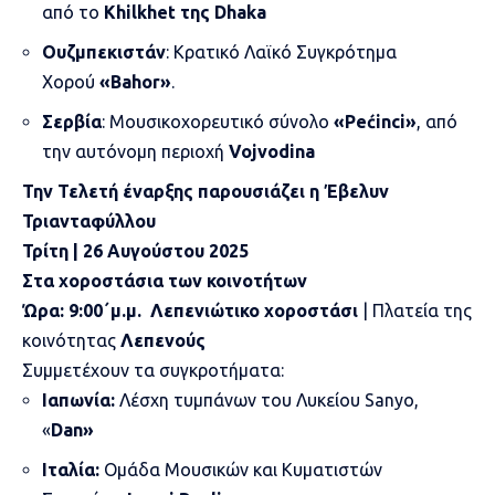
από το
Khilkhet της Dhaka
Ουζμπεκιστάν
: Κρατικό Λαϊκό Συγκρότημα
Χορού
«Bahor»
.
Σερβία
: Μουσικοχορευτικό σύνολο
«Pećinci»
, από
την αυτόνομη περιοχή
Vojvodina
Την Τελετή έναρξης παρουσιάζει η Έβελυν
Τριανταφύλλου
Τρίτη | 26 Αυγούστου 2025
Στα χοροστάσια των κοινοτήτων
Ώρα:
9:00
΄
μ.μ.
Λεπενιώτικο χοροστάσι
| Πλατεία της
κοινότητας
Λεπενούς
Συμμετέχουν τα συγκροτήματα:
Ιαπωνία:
Λέσχη τυμπάνων του Λυκείου Sanyo,
«
Dan»
Ιταλία:
Ομάδα Μουσικών και Κυματιστών