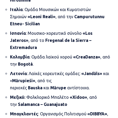
Hiroshima
Ιταλία
: Ομάδα Μουσικών και Κυματιστών
Σημαιών
«Leoni Reali»
, από την
Campurutunnu
Etneu- Sicilian
Ισπανία
: Μουσικο-χορευτικό σύνολο
«Los
Jateros»
, από τo
Fregenal de la Sierra –
Extremadura
Κολομβία
: Ομάδα λαϊκού χορού
«CreaDanza»
, από
την
Bogotá
.
Λετονία
: Λαϊκές χορευτικές ομάδες:
«Jandāls»
και
«
Mārupieši»
, από τις
περιοχές
Bauska
και
Mārupe
αντίστοιχα.
Μεξικό:
Φολκλορικό Μπαλέτο
«Xidoo»
, από
την
Salamanca – Guanajuato
Μπαγκλαντές
: Οργανισμός Πολιτισμού
«DIBBYA»
,