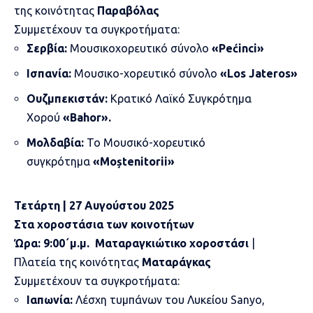
της κοινότητας
Παραβόλας
Συμμετέχουν τα συγκροτήματα:
Σερβία:
Μουσικοχορευτικό σύνολο
«Pećinci»
Ισπανία:
Μουσικο-χορευτικό σύνολο
«Los Jateros»
Ουζμπεκιστάν:
Κρατικό Λαϊκό Συγκρότημα
Χορού
«Bahor».
Μολδαβία:
Το Μουσικό-χορευτικό
συγκρότημα
«Moștenitorii»
Τετάρτη | 27 Αυγούστου 2025
Στα χοροστάσια των κοινοτήτων
Ώρα:
9:00
΄
μ.μ.
Ματαραγκιώτικο χοροστάσι
|
Πλατεία της κοινότητας
Ματαράγκας
Συμμετέχουν τα συγκροτήματα:
Ιαπωνία:
Λέσχη τυμπάνων του Λυκείου Sanyo,