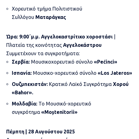
Χορευτικό τμήμα Πολιτιστικού
Συλλόγου
Ματαράγκας
Ώρα:
9:00
΄
μ.μ.
Αγγελοκαστρίτικο χοροστάσι
|
Πλατεία της κοινότητας
Αγγελοκάστρου
Συμμετέχουν τα συγκροτήματα:
Σερβία:
Μουσικοχορευτικό σύνολο
«Pećinci»
Ισπανία:
Μουσικο-χορευτικό σύνολο
«Los Jateros»
Ουζμπεκιστάν:
Κρατικό Λαϊκό Συγκρότημα
Χορού
«Bahor».
Μολδαβία:
Το Μουσικό-χορευτικό
συγκρότημα
«Moștenitorii»
Πέμπτη | 28 Αυγούστου 2025