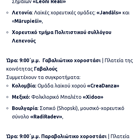
Σημαιών
«Leoni Reali»
Λετονία
: Λαϊκές χορευτικές ομάδες:
«Jandāls»
και
«
Mārupieši»
,
Χορευτικό τμήμα Πολιτιστικού συλλόγου
Λεπενούς
Ώρα:
9:00
΄
μ.μ.
Γαβαλιώτικο χοροστάσι
| Πλατεία της
κοινότητας
Γαβαλούς
Συμμετέχουν τα συγκροτήματα:
Κολομβία:
Ομάδα λαϊκού χορού
«CreaDanza»
Μεξικό:
Φολκλορικό Μπαλέτο
«Xidoo»
Βουλγαρία
: Σοπικό (Shopski), μουσικό-χορευτικό
σύνολο
«RadiRadev»
,
Ώρα:
9:00
΄
μ.μ.
Παραβολιώτικο χοροστάσι
| Πλατεία