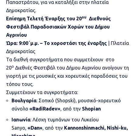
Παπαστράτου, για να καταλήξει στην πλατεία
Δημοκρατίας.
ου
Επίσημη Τελετή Έναρξης του 20
Διεθνούς
Φεστιβάλ Παραδοσιακών Χορών του Δήμου
Αγρινίου
Ώρα:
9:00
΄
μ.μ.
–
Το χοροστάσι της έναρξης
| Πλατεία
Δημοκρατίας
Τα διεθνή συγκροτήματα που συμμετέχουν στο
ο
20
Διεθνές Φεστιβάλ του Δήμου Αγρινίου ανοίγουν τη
γιορτή με τις μουσικές και χορευτικές παραδόσεις του
τόπου τους.
Συμμετέχουν τα συγκροτήματα:
Βουλγαρία
: Σοπικό (Shopski), μουσικό-χορευτικό
σύνολο
«RadiRadev»
, από την
Shopia
n
Ιαπωνία
: Λέσχη τυμπάνων του Λυκείου
Sanyo,
«Dan»
, από την
Kannonshinmachi, Nishi-ku,