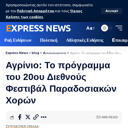
Χρησιμοποιώντας αυτόν τον ιστότοπο, συμφωνείτε
με την
Πολιτική Απορρήτου
και τους
Όρους
Accept
Χρήσης των cookies
.
EXPRESS NEWS
Aa
Ροή Ειδήσεων
Πολιτική
Αθλητικές Ειδήσεις
Eπικαιρ
Express News
>
blog
>
Aιτωλοακαρνανία
>
Αγρίνιο: Το πρόγραμμα του 20ου Διεθνούς Φεστιβάλ Παραδοσιακών Χορών
Αγρίνιο: Το πρόγραμμα
του 20ου Διεθνούς
Φεστιβάλ Παραδοσιακών
Χορών
5 MIN READ
ΣΥΝΤΑΚΤΙΚΉ ΟΜΆΔΑ