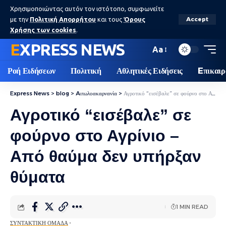
Χρησιμοποιώντας αυτόν τον ιστότοπο, συμφωνείτε
με την
Πολιτική Απορρήτου
και τους
Όρους
Accept
Χρήσης των cookies
.
EXPRESS NEWS
Aa
Ροή Ειδήσεων
Πολιτική
Αθλητικές Ειδήσεις
Eπικαιρ
Express News
>
blog
>
Aιτωλοακαρνανία
>
Αγροτικό “εισέβαλε” σε φούρνο στο Αγρίνιο – Από θαύμα δεν υπήρξαν θύματα
Αγροτικό “εισέβαλε” σε
φούρνο στο Αγρίνιο –
Από θαύμα δεν υπήρξαν
θύματα
1 MIN READ
ΣΥΝΤΑΚΤΙΚΉ ΟΜΆΔΑ