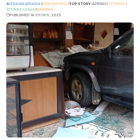
AΙΤΩΛΟΑΚΑΡΝΑΝΊΑ
EΠΙΚΑΙΡΌΤΗΤΑ
TOP STORY
ΑΓΡΊΝΙΟ
ΓΕΓΟΝΌΤΑ
ΔΥΤΙΚΉ ΕΛΛΆΔΑ
ΚΟΙΝΩΝΊΑ
PUBLISHED 16 ΙΟΥΝΊΟΥ, 2025