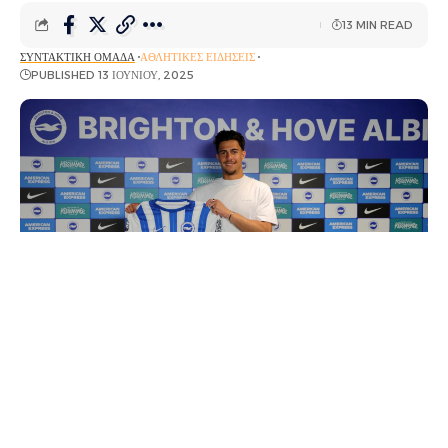
13 MIN READ
ΣΥΝΤΑΚΤΙΚΉ ΟΜΆΔΑ
ΑΘΛΗΤΙΚΈΣ ΕΙΔΉΣΕΙΣ
PUBLISHED 13 ΙΟΥΝΊΟΥ, 2025
O Ολυμπιακός αναμένεται να βάλει στα ταμεία του
ποσό που αγγίζει τα 40 εκατ. ευρώ και θα έχει
ποσοστό μεταπώλησης – Ο παίκτης υπέγραψε 5ετες