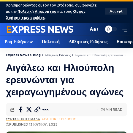
Χρησιμοποιώντας αυτόν τον ιστότοπο, συμφωνείτε
με την
Πολιτική Απορρήτου
και τους
Όρους
Accept
Χρήσης των cookies
.
EXPRESS NEWS
Aa
Ροή Ειδήσεων
Πολιτική
Αθλητικές Ειδήσεις
Eπικαιρ
Express News
>
blog
>
Αθλητικές Ειδήσεις
>
Αιγάλεω και Ηλιούπολη ερευνώνται για χειραγωγημένους αγώνες
Αιγάλεω και Ηλιούπολη
ερευνώνται για
χειραγωγημένους αγώνες
1 MIN READ
ΣΥΝΤΑΚΤΙΚΉ ΟΜΆΔΑ
ΑΘΛΗΤΙΚΈΣ ΕΙΔΉΣΕΙΣ
PUBLISHED 13 ΙΟΥΝΊΟΥ, 2025