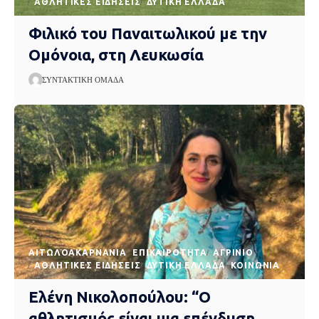
ΑΘΛΗΤΙΚΈΣ ΕΙΔΉΣΕΙΣ
ΔΥΤΙΚΉ ΕΛΛΆΔΑ
Φιλικό του Παναιτωλικού με την
Ομόνοια, στη Λευκωσία
ΣΥΝΤΑΚΤΙΚΉ ΟΜΆΔΑ
AΙΤΩΛΟΑΚΑΡΝΑΝΊΑ
EΠΙΚΑΙΡΌΤΗΤΑ
ΑΓΡΊΝΙΟ
ΑΘΛΗΤΙΚΈΣ ΕΙΔΉΣΕΙΣ
ΔΥΤΙΚΉ ΕΛΛΆΔΑ
ΚΟΙΝΩΝΊΑ
Ελένη Νικολοπούλου: “Ο
αθλητισμός είναι μια επένδυση