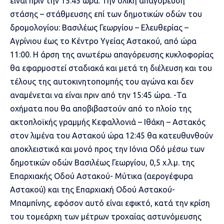
είναι πριν την 15:45 ώρα. Την ολική απαγόρευση
στάσης – στάθμευσης επί των δημοτικών οδών του
δρομολογίου: Βασιλέως Γεωργίου – Ελευθερίας –
Αγρίνιου έως το Κέντρο Υγείας Αστακού, από ώρα
11:00. Η άρση της ανωτέρω απαγόρευσης κυκλοφορίας
θα εφαρμοστεί σταδιακά και μετά τη διέλευση και του
τέλους της αυτοκινητοπομπής του αγώνα και δεν
αναμένεται να είναι πριν από την 15:45 ώρα. -Τα
οχήματα που θα αποβιβαστούν από το πλοίο της
ακτοπλοϊκής γραμμής Κεφαλλονιά – Ιθάκη – Αστακός
στον λιμένα του Αστακού ώρα 12:45 θα κατευθυνθούν
αποκλειστικά και μονό προς την Ιόνια Οδό μέσω των
δημοτικών οδών Βασιλέως Γεωργίου, 0,5 χ.λ.μ. της
Επαρχιακής Οδού Αστακού- Μύτικα (αερογέφυρα
Αστακού) και της Επαρχιακή Οδού Αστακού-
Μπαμπίνης, εφόσον αυτό είναι εφικτό, κατά την κρίση
του τομεάρχη των μέτρων τροχαίας αστυνόμευσης