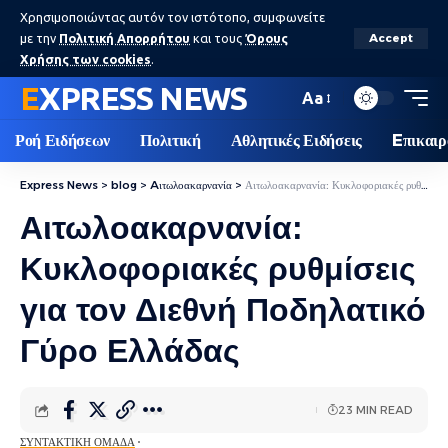
Χρησιμοποιώντας αυτόν τον ιστότοπο, συμφωνείτε
με την
Πολιτική Απορρήτου
και τους
Όρους
Accept
Χρήσης των cookies
.
EXPRESS NEWS
Aa
Ροή Ειδήσεων
Πολιτική
Αθλητικές Ειδήσεις
Eπικαιρ
Express News
>
blog
>
Aιτωλοακαρνανία
>
Αιτωλοακαρνανία: Κυκλοφοριακές ρυθμίσεις για τον Διεθνή Ποδηλατικό Γύρο Ελλάδας
Αιτωλοακαρνανία:
Κυκλοφοριακές ρυθμίσεις
για τον Διεθνή Ποδηλατικό
Γύρο Ελλάδας
23 MIN READ
ΣΥΝΤΑΚΤΙΚΉ ΟΜΆΔΑ