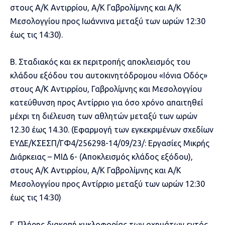
στους Α/Κ Αντιρρίου, Α/Κ Γαβρολίμνης και Α/Κ
Μεσολογγίου προς Ιωάννινα μεταξύ των ωρών 12:30
έως τις 14:30).
Β. Σταδιακός και εκ περιτροπής αποκλεισμός του
κλάδου εξόδου του αυτοκινητόδρομου «Ιόνια Οδός»
στους Α/Κ Αντιρρίου, Γαβρολίμνης και Μεσολογγίου
κατεύθυνση προς Αντίρριο για όσο χρόνο απαιτηθεί
μέχρι τη διέλευση των αθλητών μεταξύ των ωρών
12.30 έως 14.30. (Εφαρμογή των εγκεκριμένων σχεδίων
ΕΥΔΕ/ΚΣΕΣΠ/ΓΦ4/256298-14/09/23/: Εργασίες Μικρής
Διάρκειας – ΜΙΔ 6- (Αποκλεισμός κλάδος εξόδου),
στους Α/Κ Αντιρρίου, Α/Κ Γαβρολίμνης και Α/Κ
Μεσολογγίου προς Αντίρριο μεταξύ των ωρών 12:30
έως τις 14:30)
Γ. Πλήρης διακοπή κυκλοφορίας των οχημάτων εντός