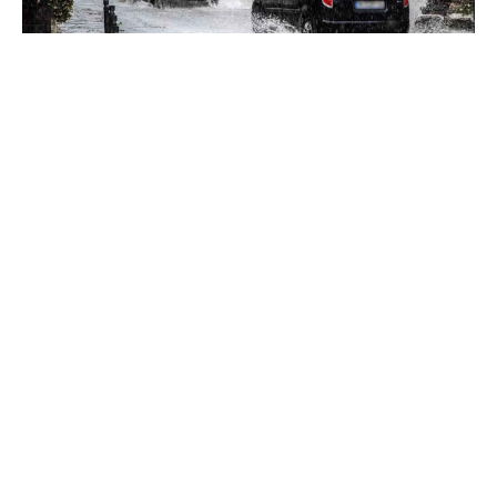
Ανησυχία επικρατεί στον μηχανισμό της Πολιτικής
Προστασίας ενόψει της επιδείνωσης των καιρικών
φαινομένων το επόμενο τριήμερο. Ο κίνδυνος
εντοπίζεται στο ενδεχόμενο να εκδηλωθούν
παράλληλα με τις βροχές και πυρκαγιές που θα
προκύψουν από τους πολλούς κεραυνούς, όπως είχε
συμβεί και στο παρελθόν.
Τα αντιπλημμυρικά έργα στις πληγείσες περιοχές της
Θεσσαλίας πέρα από τους καθαρισμούς των ποταμών
την πρώτη περίοδο μετά τις κακοκαιρίες Daniel και
Elias τον Σεπτέμβριο του 2023, δεν έχουν καν
ξεκινήσει. Επίσης δεν έχουν γίνει καθαρισμοί στα