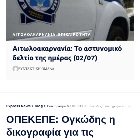
AΙΤΩΛΟΑΚΑΡΝΑΝΊΑ
EΠΙΚΑΙΡΌΤΗΤΑ
Αιτωλοακαρνανία: Το αστυνομικό
δελτίο της ημέρας (02/07)
ΣΥΝΤΑΚΤΙΚΉ ΟΜΆΔΑ
Express News
>
blog
>
Eπικαιρότητα
>
ΟΠΕΚΕΠΕ: Ογκώδης η δικογραφία για τις παράνομες επιδοτήσεις – Η ανακοίνωση της ΕΛ.ΑΣ
ΟΠΕΚΕΠΕ: Ογκώδης η
δικογραφία για τις