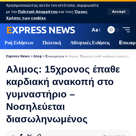
Χρησιμοποιώντας αυτόν τον ιστότοπο, συμφωνείτε
με την
Πολιτική Απορρήτου
και τους
Όρους
Accept
Χρήσης των cookies
.
EXPRESS NEWS
Aa
Ροή Ειδήσεων
Πολιτική
Αθλητικές Ειδήσεις
Eπικαιρ
Express News
>
blog
>
Eπικαιρότητα
>
Αλιμος: 15χρονος έπαθε καρδιακή ανακοπή στο γυμναστήριο – Νοσηλεύεται διασωληνωμένος
Αλιμος: 15χρονος έπαθε
καρδιακή ανακοπή στο
γυμναστήριο –
Νοσηλεύεται
διασωληνωμένος