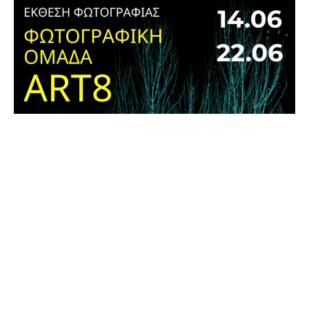
Η Φωτογραφική Ομάδα Art8 παρουσιάζει τη νέα της
ομαδική έκθεση με τίτλο: “If we opened people
we’d find landscapes” (Αν ανοίγαμε τους
ανθρώπους, θα βρίσκαμε τοπία), σε επιμέλεια της
Φωτεινής Παπαχατζή.