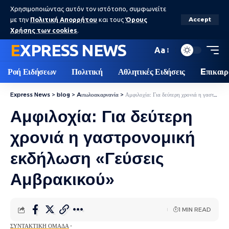
Χρησιμοποιώντας αυτόν τον ιστότοπο, συμφωνείτε
με την
Πολιτική Απορρήτου
και τους
Όρους
Accept
Χρήσης των cookies
.
EXPRESS NEWS
Aa
Ροή Ειδήσεων
Πολιτική
Αθλητικές Ειδήσεις
Eπικαιρ
Express News
>
blog
>
Aιτωλοακαρνανία
>
Αμφιλοχία: Για δεύτερη χρονιά η γαστρονομική εκδήλωση «Γεύσεις Αμβρακικού»
Αμφιλοχία: Για δεύτερη
χρονιά η γαστρονομική
εκδήλωση «Γεύσεις
Αμβρακικού»
1 MIN READ
ΣΥΝΤΑΚΤΙΚΉ ΟΜΆΔΑ