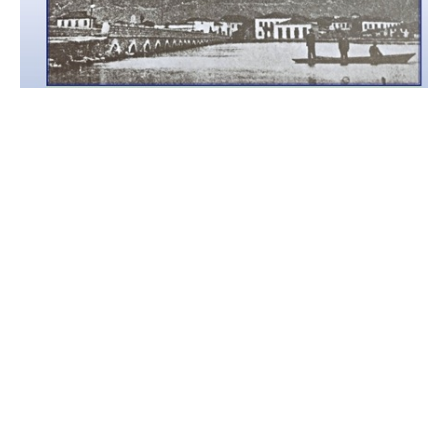
Με ιδιαίτερη χαρά η
ΑΜΚΕ Πολιτισμού και
Περιβάλλοντος «ΦΑΟΣ»
, σε συνεργασία με τον
Δήμο
Ιεράς Πόλεως Μεσολογγίου
, ανακοινώνει την
εκδήλωση
«Τα Γεφύρια του Αιτωλικού»
, η οποία θα
πραγματοποιηθεί το
Σάββατο, 27 Σεπτεμβρίου 2025,
στις 19:30
, στο
Μουσείο Αλιείας Αιτωλικού
.
Η εκδήλωση εντάσσεται στο πλαίσιο
των
Ευρωπαϊκών Ημερών Πολιτιστικής
Κληρονομιάς (ΕΗΠΚ)
, με το φετινό θέμα να