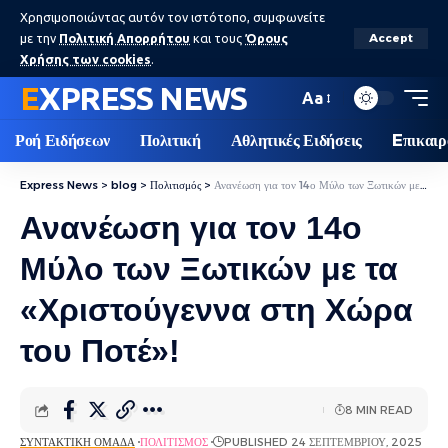
Χρησιμοποιώντας αυτόν τον ιστότοπο, συμφωνείτε
με την
Πολιτική Απορρήτου
και τους
Όρους
Accept
Χρήσης των cookies
.
EXPRESS NEWS
Aa
Ροή Ειδήσεων
Πολιτική
Αθλητικές Ειδήσεις
Eπικαιρ
Express News
>
blog
>
Πολιτισμός
>
Ανανέωση για τον 14ο Μύλο των Ξωτικών με τα «Χριστούγεννα στη Χώρα του Ποτέ»!
Ανανέωση για τον 14ο
Μύλο των Ξωτικών με τα
«Χριστούγεννα στη Χώρα
του Ποτέ»!
8 MIN READ
ΣΥΝΤΑΚΤΙΚΉ ΟΜΆΔΑ
ΠΟΛΙΤΙΣΜΌΣ
PUBLISHED 24 ΣΕΠΤΕΜΒΡΊΟΥ, 2025