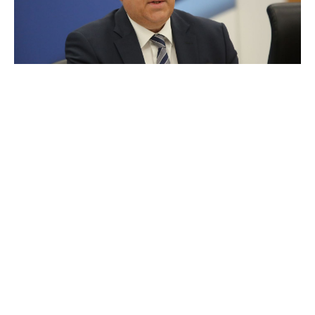
«Το πιο σημαντικό είναι να φέρουμε ξανά στην
επιφάνεια την αξία της εργασίας, γιατί
κυκλοφορούν πλέον λογικές όπως του εύκολου
κέρδους, η οποία πολλές φορές οδηγεί σε
μεγαλύτερα προβλήματα. Πρέπει να εξοπλίσουμε με
σημαντικές αξίες τις επόμενες γενιές», τόνισε ο
υπουργός Ανάπτυξης, Τάκης Θεοδωρικάκος,
μιλώντας σήμερα (25.5.2025) στην ΕΡΤ1.
Για το νέο Αναπτυξιακό νόμο, ο οποίος ψηφίζεται την