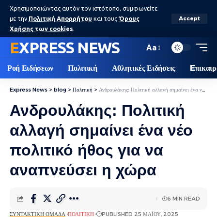
Χρησιμοποιώντας αυτόν τον ιστότοπο, συμφωνείτε
με την
Πολιτική Απορρήτου
και τους
Όρους
Accept
Χρήσης των cookies
.
EXPRESS NEWS
Aa
Ροή Ειδήσεων
Πολιτική
Αθλητικές Ειδήσεις
Eπικαιρ
Express News
>
blog
>
Πολιτική
>
Ανδρουλάκης: Πολιτική αλλαγή σημαίνει ένα νέο πολιτικό ήθος για να αναπνεύσει η χώρα
Ανδρουλάκης: Πολιτική
αλλαγή σημαίνει ένα νέο
πολιτικό ήθος για να
αναπνεύσει η χώρα
6 MIN READ
ΣΥΝΤΑΚΤΙΚΉ ΟΜΆΔΑ
ΠΟΛΙΤΙΚΉ
PUBLISHED 25 ΜΑΪ́ΟΥ, 2025