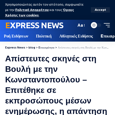
Χρησιμοποιώντας αυτόν τον ιστότοπο, συμφωνείτε
με την
Πολιτική Απορρήτου
και τους
Όρους
Accept
Χρήσης των cookies
.
EXPRESS NEWS
Aa
Ροή Ειδήσεων
Πολιτική
Αθλητικές Ειδήσεις
Eπικαιρ
Express News
>
blog
>
Eπικαιρότητα
>
Απίστευτες σκηνές στη Βουλή με την Κωνσταντοπούλου – Επιτέθηκε σε εκπροσώπους μέσων ενημέρωσης, η απάντηση Μαρινάκη VIDEO
Απίστευτες σκηνές στη
Βουλή με την
Κωνσταντοπούλου –
Επιτέθηκε σε
εκπροσώπους μέσων
ενημέρωσης, η απάντηση