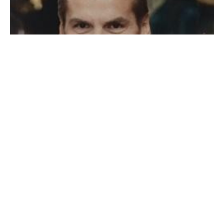
Θλίψη προξενεί στην τοπική κοινωνία η είδηση του
θανάτου του Δημήτρη Αγγελή, ο οποίος και έφυγε
από την ζωή σε ηλικία 52 ετών.
Ήταν παντρεμένος και πολιτικός μηχανικός στο
επάγγελμα. Εξέπνευσε από παθολογικά αίτια.
Η κηδεία του τελείται σήμερα 14/2 στον Ιερό Ναό