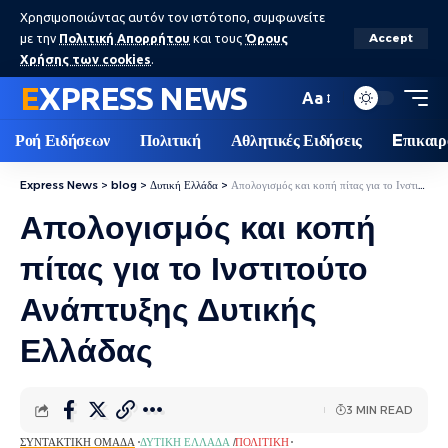
Χρησιμοποιώντας αυτόν τον ιστότοπο, συμφωνείτε
με την
Πολιτική Απορρήτου
και τους
Όρους
Accept
Χρήσης των cookies
.
EXPRESS NEWS
Aa
Ροή Ειδήσεων
Πολιτική
Αθλητικές Ειδήσεις
Eπικαιρ
Express News
>
blog
>
Δυτική Ελλάδα
>
Απολογισμός και κοπή πίτας για το Ινστιτούτο Ανάπτυξης Δυτικής Ελλάδας
Απολογισμός και κοπή
πίτας για το Ινστιτούτο
Ανάπτυξης Δυτικής
Ελλάδας
3 MIN READ
ΣΥΝΤΑΚΤΙΚΉ ΟΜΆΔΑ
ΔΥΤΙΚΉ ΕΛΛΆΔΑ
ΠΟΛΙΤΙΚΉ