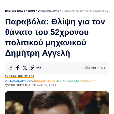
Express News
>
blog
>
Aιτωλοακαρνανία
>
Παραβόλα: Θλίψη για τον θάνατο του 52χρονου πολιτικού μηχανικού Δημήτρη Αγγελή
Παραβόλα: Θλίψη για τον
θάνατο του 52χρονου
πολιτικού μηχανικού
Δημήτρη Αγγελή
0 MIN READ
ΣΥΝΤΑΚΤΙΚΉ ΟΜΆΔΑ
AΙΤΩΛΟΑΚΑΡΝΑΝΊΑ
EΠΙΚΑΙΡΌΤΗΤΑ
ΔΥΤΙΚΉ ΕΛΛΆΔΑ
ΚΟΙΝΩΝΊΑ
PUBLISHED 14 ΦΕΒΡΟΥΑΡΊΟΥ, 2024