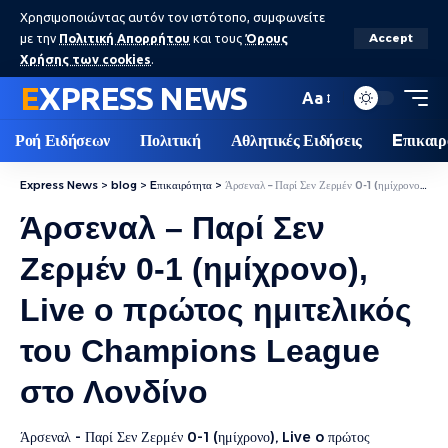
Χρησιμοποιώντας αυτόν τον ιστότοπο, συμφωνείτε
με την
Πολιτική Απορρήτου
και τους
Όρους
Accept
Χρήσης των cookies
.
EXPRESS NEWS
Aa
Ροή Ειδήσεων
Πολιτική
Αθλητικές Ειδήσεις
Eπικαιρ
Express News
>
blog
>
Eπικαιρότητα
>
Άρσεναλ – Παρί Σεν Ζερμέν 0-1 (ημίχρονο), Live o πρώτος ημιτελικός του Champions League στο Λονδίνο
Άρσεναλ – Παρί Σεν
Ζερμέν 0-1 (ημίχρονο),
Live o πρώτος ημιτελικός
του Champions League
στο Λονδίνο
Άρσεναλ - Παρί Σεν Ζερμέν 0-1 (ημίχρονο), Live o πρώτος