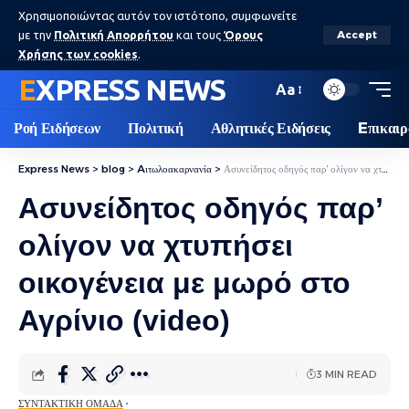
Χρησιμοποιώντας αυτόν τον ιστότοπο, συμφωνείτε
με την
Πολιτική Απορρήτου
και τους
Όρους
Accept
Χρήσης των cookies
.
EXPRESS NEWS
Aa
Ροή Ειδήσεων
Πολιτική
Αθλητικές Ειδήσεις
Eπικαιρ
Express News
>
blog
>
Aιτωλοακαρνανία
>
Ασυνείδητος οδηγός παρ’ ολίγον να χτυπήσει οικογένεια με μωρό στο Αγρίνιο (video)
Ασυνείδητος οδηγός παρ’
ολίγον να χτυπήσει
οικογένεια με μωρό στο
Αγρίνιο (video)
3 MIN READ
ΣΥΝΤΑΚΤΙΚΉ ΟΜΆΔΑ