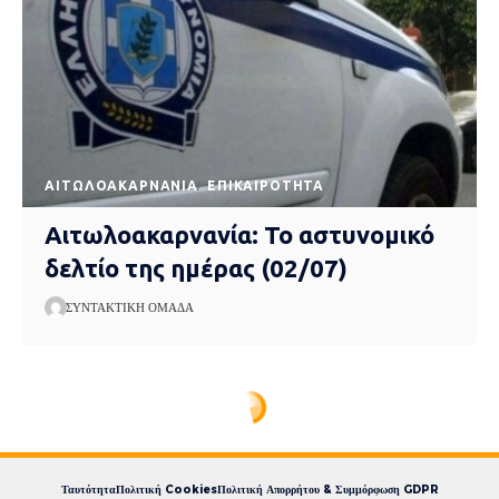
AΙΤΩΛΟΑΚΑΡΝΑΝΊΑ
EΠΙΚΑΙΡΌΤΗΤΑ
Αιτωλοακαρνανία: Το αστυνομικό
δελτίο της ημέρας (02/07)
ΣΥΝΤΑΚΤΙΚΉ ΟΜΆΔΑ
Express News
>
blog
>
Eπικαιρότητα
>
Ο Νετανιάχου αναγνωρίζει για πρώτη φορά τη γενοκτονία των Αρμενίων και των Ελλήνων του Πόντου από την Τουρκία
Ο Νετανιάχου αναγνωρίζει