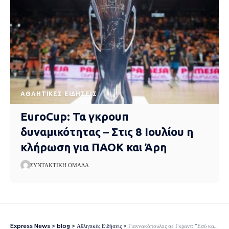
ΑΘΛΗΤΙΚΈΣ ΕΙΔΉΣΕΙΣ
EuroCup: Τα γκρουπ
δυναμικότητας – Στις 8 Ιουλίου η
κλήρωση για ΠΑΟΚ και Άρη
ΣΥΝΤΑΚΤΙΚΉ ΟΜΆΔΑ
Express News
>
blog
>
Αθλητικές Ειδήσεις
>
Γιαννακόπουλος σε Γκραντ: “Εσύ και αν δεν θα πας πουθενά” – Ανανέωσε με τον Παναθηναϊκό ο Αμερικανός