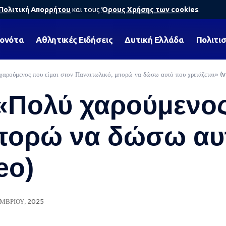
Πολιτική Απορρήτου
και τους
Όρους Χρήσης των cookies
.
γονότα
Αθλητικές Ειδήσεις
Δυτική Ελλάδα
Πολιτι
αρούμενος που είμαι στον Παναιτωλικό, μπορώ να δώσω αυτό που χρειάζεται» (
Πολύ χαρούμενος 
μπορώ να δώσω αυ
eo)
ΜΒΡΊΟΥ, 2025