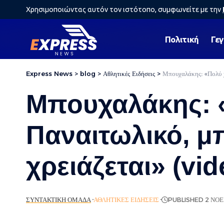
Χρησιμοποιώντας αυτόν τον ιστότοπο, συμφωνείτε με την
Πολιτική
Γε
Express News
>
blog
>
Αθλητικές Ειδήσεις
>
Μπουχαλάκης: «Πολύ χ
Μπουχαλάκης: «
Παναιτωλικό, 
χρειάζεται» (vid
ΣΥΝΤΑΚΤΙΚΉ ΟΜΆΔΑ
ΑΘΛΗΤΙΚΈΣ ΕΙΔΉΣΕΙΣ
PUBLISHED 2 ΝΟΕ