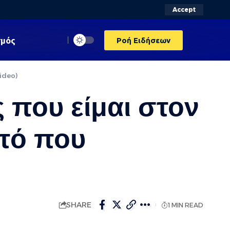
Accept
σμός
Ροή Ειδήσεων
video)
που είμαι στον
τό που
SHARE
1 MIN READ