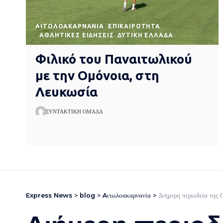
AΙΤΩΛΟΑΚΑΡΝΑΝΊΑ
EΠΙΚΑΙΡΌΤΗΤΑ
ΑΘΛΗΤΙΚΈΣ ΕΙΔΉΣΕΙΣ
ΔΥΤΙΚΉ ΕΛΛΆΔΑ
Φιλικό του Παναιτωλικού
με την Ομόνοια, στη
Λευκωσία
ΣΥΝΤΑΚΤΙΚΉ ΟΜΆΔΑ
Express News
>
blog
>
Aιτωλοακαρνανία
>
Διήμερη περιοδεία της 