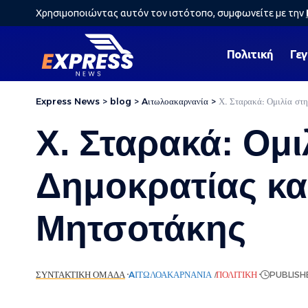
Χρησιμοποιώντας αυτόν τον ιστότοπο, συμφωνείτε με την
Πολιτική
Γε
Express News
>
blog
>
Aιτωλοακαρνανία
>
Χ. Σταρακά: Ομιλία στ
Χ. Σταρακά: Ομι
Δημοκρατίας κα
Μητσοτάκης
ΣΥΝΤΑΚΤΙΚΉ ΟΜΆΔΑ
AΙΤΩΛΟΑΚΑΡΝΑΝΊΑ
ΠΟΛΙΤΙΚΉ
PUBLISH