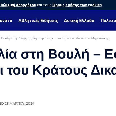
Πολιτική Απορρήτου
και τους
Όρους Χρήσης των cookies
.
γονότα
Αθλητικές Ειδήσεις
Δυτική Ελλάδα
Πολιτι
η Βουλή – Εφιάλτης της Δημοκρατίας και του Κράτους Δικαίου ο Μητσοτάκης
λία στη Βουλή – Ε
ι του Κράτους Δικ
ED 28 ΜΑΡΤΊΟΥ, 2024