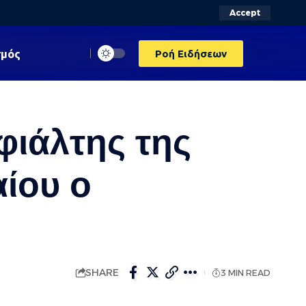
Accept
σμός
Ροή Ειδήσεων
φιάλτης της
αίου ο
SHARE
3 MIN READ