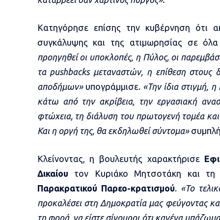
Κατηγόρησε επίσης την κυβέρνηση ότι α
συγκάλυψης και της ατιμωρησίας σε όλα
προηγηθεί οι υποκλοπές, η Πύλος, οι παρεμβάσε
τα pushbacks μεταναστών, η επίθεση στους 
αποδήμων»
υπογράμμισε.
«Την ίδια στιγμή, η
κάτω από την ακρίβεια, την εργασιακή ανασφ
φτώχεια, τη διάλυση του πρωτογενή τομέα και
Και η οργή της, θα εκδηλωθεί σύντομα»
συμπλή
Κλείνοντας, η βουλευτής χαρακτήρισε
Εφι
Δικαίου
τον Κυριάκο Μητσοτάκη και τη
Παρακρατικού Παρεο-κρατισμού
.
«Το τελι
προκαλέσει στη Δημοκρατία μας φεύγοντας και
τη φορά, να είστε σίγουροι ότι κανένα μπάζωμα