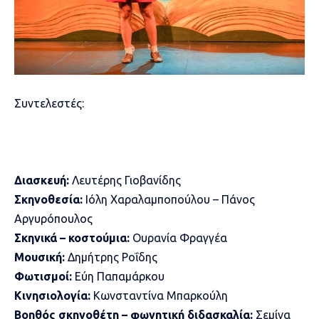
Συντελεστές:
Διασκευή:
Λευτέρης Γιοβανίδης
Σκηνοθεσία:
Ιόλη Χαραλαμποπούλου – Πάνος
Αργυρόπουλος
Σκηνικά – κοστούμια:
Ουρανία Φραγγέα
Μουσική:
Δημήτρης Ροΐδης
Φωτισμοί:
Εύη Παπαμάρκου
Κινησιολογία:
Κωνσταντίνα Μπαρκούλη
Βοηθός σκηνοθέτη – φωνητική διδασκαλία:
Σεμίνα