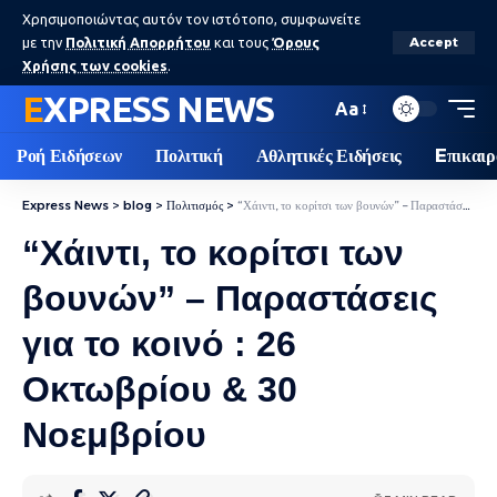
Χρησιμοποιώντας αυτόν τον ιστότοπο, συμφωνείτε
με την
Πολιτική Απορρήτου
και τους
Όρους
Accept
Χρήσης των cookies
.
EXPRESS NEWS
Aa
Ροή Ειδήσεων
Πολιτική
Αθλητικές Ειδήσεις
Eπικαιρ
Express News
>
blog
>
Πολιτισμός
>
“Χάιντι, το κορίτσι των βουνών” – Παραστάσεις για το κοινό : 26 Οκτωβρίου & 30 Νοεμβρίου
“Χάιντι, το κορίτσι των
βουνών” – Παραστάσεις
για το κοινό : 26
Οκτωβρίου & 30
Νοεμβρίου