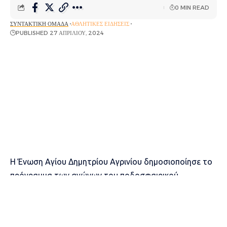
0 MIN READ
ΣΥΝΤΑΚΤΙΚΉ ΟΜΆΔΑ
ΑΘΛΗΤΙΚΈΣ ΕΙΔΉΣΕΙΣ
PUBLISHED 27 ΑΠΡΙΛΊΟΥ, 2024
Η Ένωση Αγίου Δημητρίου Αγρινίου δημοσιοποίησε το
πρόγραμμα των αγώνων του ποδοσφαιρικού
τουρνουά που διοργανώνει το διήμερο 29 και 30
Απριλίου με τη συμμετοχή οκτώ ομάδων, το οποίο θα
λάβει χώρα στις εγκαταστάσεις του ΔΑΚ Αγρινίου.