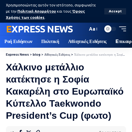
Χρησιμοποιώντας αυτόν τον ιστότοπο, συμφωνείτε
με την
Πολιτική Απορρήτου
και τους
Όρους
Accept
Χρήσης των cookies
.
EXPRESS NEWS
Aa
Ροή Ειδήσεων
Πολιτική
Αθλητικές Ειδήσεις
Eπικαιρ
Express News
>
blog
>
Αθλητικές Ειδήσεις
>
Χάλκινο μετάλλιο κατέκτησε η Σοφία Κακαρέλη στο Ευρωπαϊκό Κύπελλο Taekwondo President’s Cup (φωτο)
Χάλκινο μετάλλιο
κατέκτησε η Σοφία
Κακαρέλη στο Ευρωπαϊκό
Κύπελλο Taekwondo
President’s Cup (φωτο)