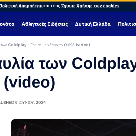
Πολιτική Απορρήτου
και τους
Όρους Χρήσης των cookies
.
γονότα
Αθλητικές Ειδήσεις
Δυτική Ελλάδα
Πολιτι
α των Coldplay – Γέμισε με κόσμο το ΟΑΚΑ (video)
υλία των Coldplay
(video)
LISHED 9 ΙΟΥΝΊΟΥ, 2024