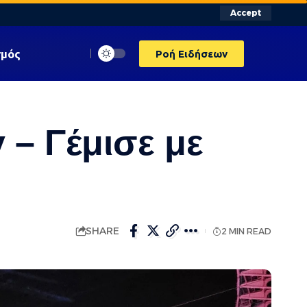
Accept
σμός
Ροή Ειδήσεων
 – Γέμισε με
SHARE
2 MIN READ