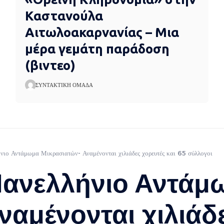
Καστανούλα
Αιτωλοακαρνανίας – Μια
μέρα γεμάτη παράδοση
(βιντεο)
ΣΥΝΤΑΚΤΙΚΉ ΟΜΆΔΑ
ήνιο Αντάμωμα Μικρασιατών- Αναμένονται χιλιάδες χορευτές και 65 σύλλογοι
 Πανελλήνιο Αντάμ
αμένονται χιλιάδε