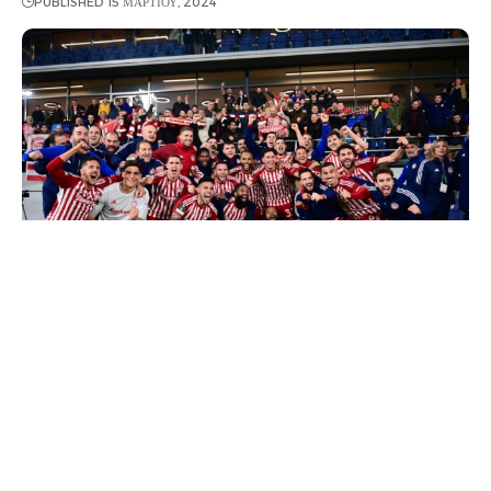
PUBLISHED 15 ΜΑΡΤΊΟΥ, 2024
Ο Ολυμπιακός έκανε το… θαύμα του στη Σερβία,
αφού ισοφάρισε το σκορ του πρώτου αγώνα (1-4)
και στη συνέχεια διέσυρε τη Μακάμπι Τελ Αβίβ στην
παράταση με 1-6, παίρνοντας την πρόκριση στους