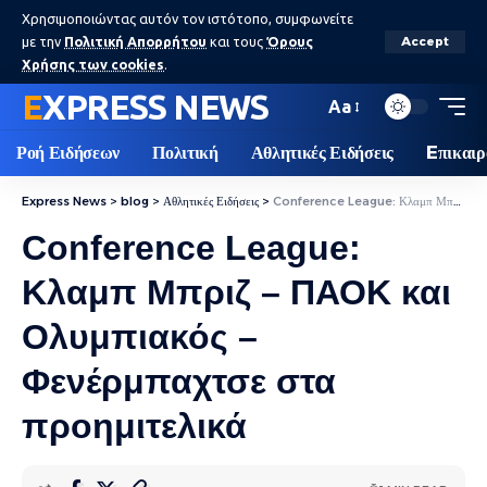
Χρησιμοποιώντας αυτόν τον ιστότοπο, συμφωνείτε
με την
Πολιτική Απορρήτου
και τους
Όρους
Accept
Χρήσης των cookies
.
EXPRESS NEWS
Aa
Ροή Ειδήσεων
Πολιτική
Αθλητικές Ειδήσεις
Eπικαιρ
Express News
>
blog
>
Αθλητικές Ειδήσεις
>
Conference League: Κλαμπ Μπριζ – ΠΑΟΚ και Ολυμπιακός – Φενέρμπαχτσε στα προημιτελικά
Conference League:
Κλαμπ Μπριζ – ΠΑΟΚ και
Ολυμπιακός –
Φενέρμπαχτσε στα
προημιτελικά