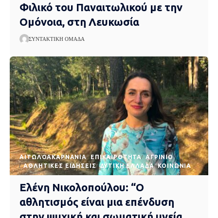
Φιλικό του Παναιτωλικού με την
Ομόνοια, στη Λευκωσία
ΣΥΝΤΑΚΤΙΚΉ ΟΜΆΔΑ
AΙΤΩΛΟΑΚΑΡΝΑΝΊΑ
EΠΙΚΑΙΡΌΤΗΤΑ
ΑΓΡΊΝΙΟ
ΑΘΛΗΤΙΚΈΣ ΕΙΔΉΣΕΙΣ
ΔΥΤΙΚΉ ΕΛΛΆΔΑ
ΚΟΙΝΩΝΊΑ
Ελένη Νικολοπούλου: “Ο
αθλητισμός είναι μια επένδυση
στην ψυχική και σωματική υγεία