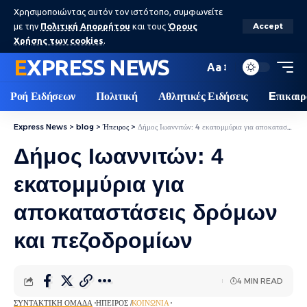
Χρησιμοποιώντας αυτόν τον ιστότοπο, συμφωνείτε
με την
Πολιτική Απορρήτου
και τους
Όρους
Accept
Χρήσης των cookies
.
EXPRESS NEWS
Aa
Ροή Ειδήσεων
Πολιτική
Αθλητικές Ειδήσεις
Eπικαιρ
Express News
>
blog
>
Ήπειρος
>
Δήμος Ιωαννιτών: 4 εκατομμύρια για αποκαταστάσεις δρόμων και πεζοδρομίων
Δήμος Ιωαννιτών: 4
εκατομμύρια για
αποκαταστάσεις δρόμων
και πεζοδρομίων
4 MIN READ
ΣΥΝΤΑΚΤΙΚΉ ΟΜΆΔΑ
ΉΠΕΙΡΟΣ
ΚΟΙΝΩΝΊΑ