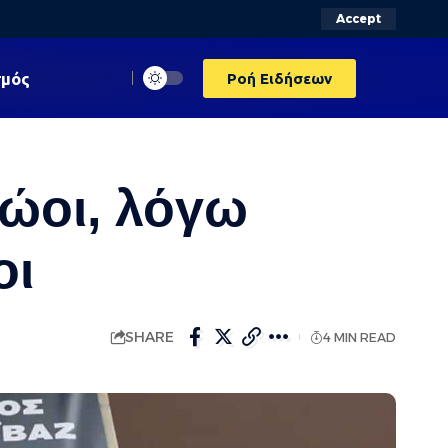
Accept
σμός
Ροή Ειδήσεων
ώοι, λόγω
οι
SHARE
4 MIN READ