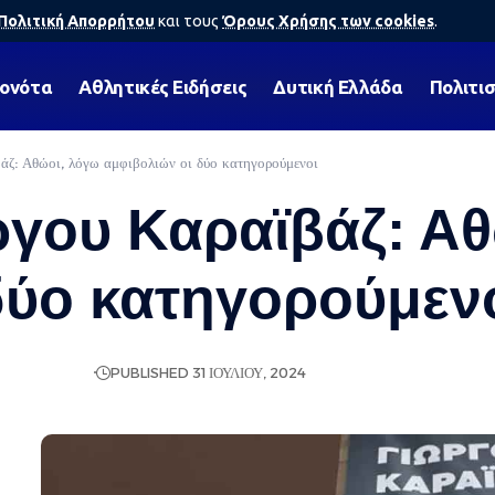
Πολιτική Απορρήτου
και τους
Όρους Χρήσης των cookies
.
γονότα
Αθλητικές Ειδήσεις
Δυτική Ελλάδα
Πολιτι
άζ: Αθώοι, λόγω αμφιβολιών οι δύο κατηγορούμενοι
γου Καραϊβάζ: Αθ
δύο κατηγορούμεν
ΟΉ ΕΙΔΉΣΕΩΝ
PUBLISHED 31 ΙΟΥΛΊΟΥ, 2024