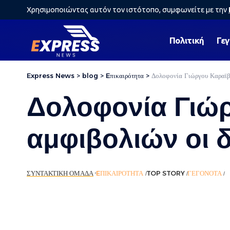
Χρησιμοποιώντας αυτόν τον ιστότοπο, συμφωνείτε με την
Πολιτική
Γε
Express News
>
blog
>
Eπικαιρότητα
>
Δολοφονία Γιώργου Καραϊβ
Δολοφονία Γιώρ
αμφιβολιών οι 
ΣΥΝΤΑΚΤΙΚΉ ΟΜΆΔΑ
EΠΙΚΑΙΡΌΤΗΤΑ
TOP STORY
ΓΕΓΟΝΌΤΑ
Ρ