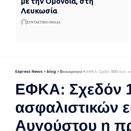
με την Ομόνοια, στη
Λευκωσία
ΣΥΝΤΑΚΤΙΚΉ ΟΜΆΔΑ
Express News
>
blog
>
Eπικαιρότητα
>
ΕΦΚΑ: Σχεδόν 150 εκατ. ε
ΕΦΚΑ: Σχεδόν 1
ασφαλιστικών ε
Αυγούστου η π