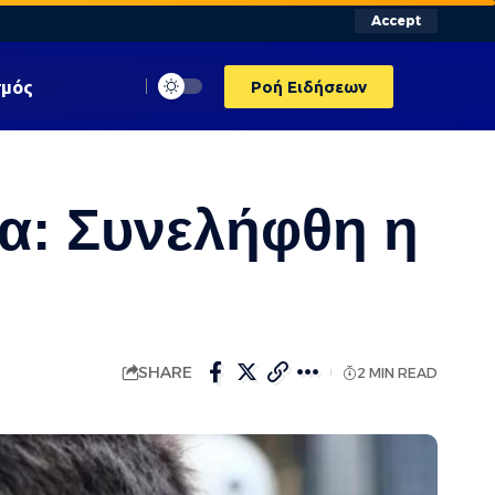
Accept
σμός
Ροή Ειδήσεων
α: Συνελήφθη η
SHARE
2 MIN READ