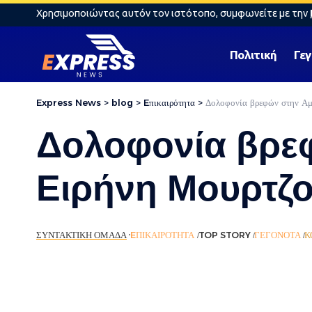
Χρησιμοποιώντας αυτόν τον ιστότοπο, συμφωνείτε με την
Πολιτική
Γε
Express News
>
blog
>
Eπικαιρότητα
>
Δολοφονία βρεφών στην Αμ
Δολοφονία βρε
Ειρήνη Μουρτζ
ΣΥΝΤΑΚΤΙΚΉ ΟΜΆΔΑ
EΠΙΚΑΙΡΌΤΗΤΑ
TOP STORY
ΓΕΓΟΝΌΤΑ
Κ