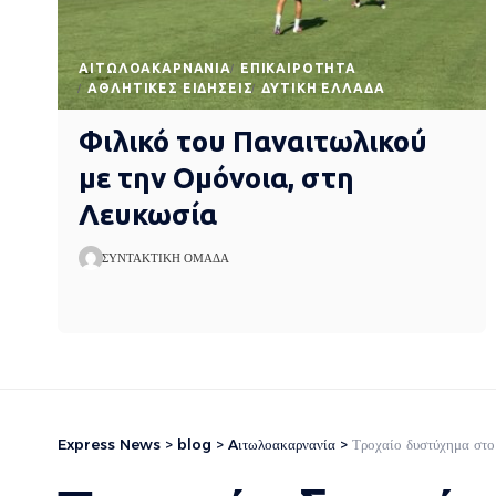
AΙΤΩΛΟΑΚΑΡΝΑΝΊΑ
EΠΙΚΑΙΡΌΤΗΤΑ
ΑΘΛΗΤΙΚΈΣ ΕΙΔΉΣΕΙΣ
ΔΥΤΙΚΉ ΕΛΛΆΔΑ
Φιλικό του Παναιτωλικού
με την Ομόνοια, στη
Λευκωσία
ΣΥΝΤΑΚΤΙΚΉ ΟΜΆΔΑ
Express News
>
blog
>
Aιτωλοακαρνανία
>
Τροχαίο δυστύχημα στο