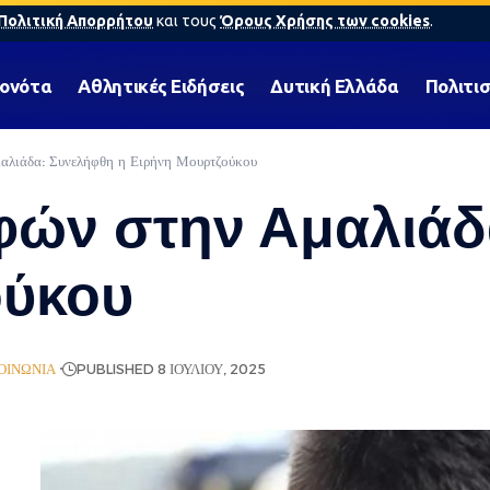
Πολιτική Απορρήτου
και τους
Όρους Χρήσης των cookies
.
γονότα
Αθλητικές Ειδήσεις
Δυτική Ελλάδα
Πολιτι
αλιάδα: Συνελήφθη η Ειρήνη Μουρτζούκου
φών στην Αμαλιάδ
ούκου
ΟΙΝΩΝΊΑ
PUBLISHED 8 ΙΟΥΛΊΟΥ, 2025