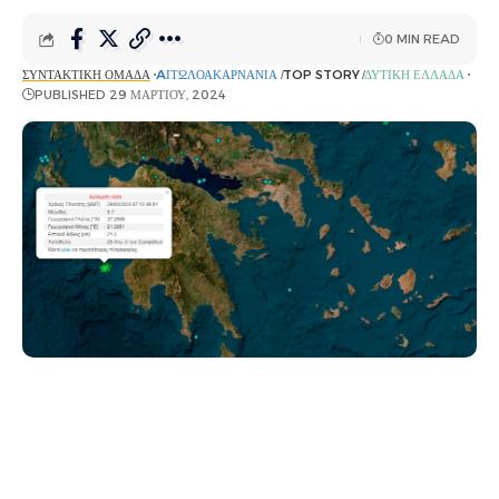
0 MIN READ
ΣΥΝΤΑΚΤΙΚΉ ΟΜΆΔΑ
AΙΤΩΛΟΑΚΑΡΝΑΝΊΑ
TOP STORY
ΔΥΤΙΚΉ ΕΛΛΆΔΑ
PUBLISHED 29 ΜΑΡΤΊΟΥ, 2024
Διπλός ισχυρός σεισμός ανοιχτά της Μεσσηνίας
σημειώθηκε νωρίτερα σήμερα.
Δύο σεισμοί 5,7 και 5,6
Ρίχτερ ανοιχτά των Φιλιατρών!