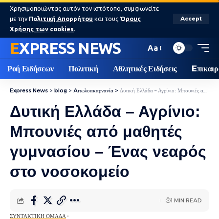
Χρησιμοποιώντας αυτόν τον ιστότοπο, συμφωνείτε
με την
Πολιτική Απορρήτου
και τους
Όρους
Accept
Χρήσης των cookies
.
EXPRESS NEWS
Aa
Ροή Ειδήσεων
Πολιτική
Αθλητικές Ειδήσεις
Eπικαιρ
Express News
>
blog
>
Aιτωλοακαρνανία
>
Δυτική Ελλάδα – Αγρίνιο: Μπουνιές από μαθητές γυμνασίου – Ένας νεαρός στο νοσοκομείο
Δυτική Ελλάδα – Αγρίνιο:
Μπουνιές από μαθητές
γυμνασίου – Ένας νεαρός
στο νοσοκομείο
1 MIN READ
ΣΥΝΤΑΚΤΙΚΉ ΟΜΆΔΑ