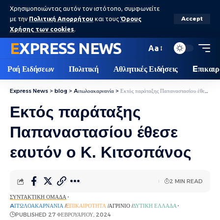
Χρησιμοποιώντας αυτόν τον ιστότοπο, συμφωνείτε
με την
Πολιτική Απορρήτου
και τους
Όρους
Accept
Χρήσης των cookies
.
EXPRESS NEWS
Aa
Ροή Ειδήσεων
Πολιτική
Αθλητικές Ειδήσεις
Eπικαιρ
Express News
>
blog
>
Aιτωλοακαρνανία
>
Εκτός παράταξης Παπαναστασίου έθεσε εαυτόν ο Κ. Κιτσοπάνος
Εκτός παράταξης
Παπαναστασίου έθεσε
εαυτόν ο Κ. Κιτσοπάνος
2 MIN READ
ΣΥΝΤΑΚΤΙΚΉ ΟΜΆΔΑ
AΙΤΩΛΟΑΚΑΡΝΑΝΊΑ
EΠΙΚΑΙΡΌΤΗΤΑ
ΑΓΡΊΝΙΟ
ΔΥΤΙΚΉ ΕΛΛΆΔΑ
PUBLISHED 27 ΦΕΒΡΟΥΑΡΊΟΥ, 2024