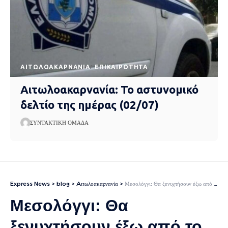
AΙΤΩΛΟΑΚΑΡΝΑΝΊΑ
EΠΙΚΑΙΡΌΤΗΤΑ
Αιτωλοακαρνανία: Το αστυνομικό
δελτίο της ημέρας (02/07)
ΣΥΝΤΑΚΤΙΚΉ ΟΜΆΔΑ
Express News
>
blog
>
Aιτωλοακαρνανία
>
Μεσολόγγι: Θα ξενυχτήσουν έξω από το κτίριο της Περιφέρειας οι αγρότες
Μεσολόγγι: Θα
ξενυχτήσουν έξω από το