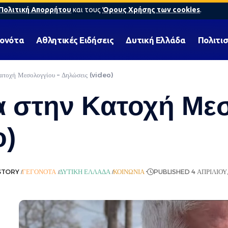
Πολιτική Απορρήτου
και τους
Όρους Χρήσης των cookies
.
γονότα
Αθλητικές Ειδήσεις
Δυτική Ελλάδα
Πολιτι
Κατοχή Μεσολογγίου – Δηλώσεις (video)
 στην Κατοχή Με
o)
STORY
ΓΕΓΟΝΌΤΑ
ΔΥΤΙΚΉ ΕΛΛΆΔΑ
ΚΟΙΝΩΝΊΑ
PUBLISHED 4 ΑΠΡΙΛΊΟΥ