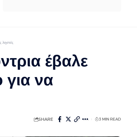
ς ληστές
ντρια έβαλε
 για να
SHARE
3 MIN READ