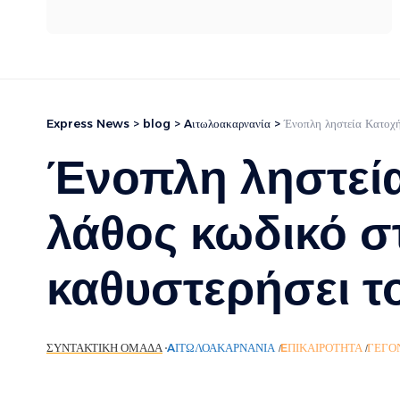
Express News
>
blog
>
Aιτωλοακαρνανία
>
Ένοπλη ληστεία Κατοχή:
Ένοπλη ληστεία
λάθος κωδικό σ
καθυστερήσει τ
ΣΥΝΤΑΚΤΙΚΉ ΟΜΆΔΑ
AΙΤΩΛΟΑΚΑΡΝΑΝΊΑ
EΠΙΚΑΙΡΌΤΗΤΑ
ΓΕΓΟ