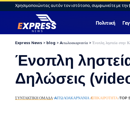
Χρησιμοποιώντας αυτόν τον ιστότοπο, συμφωνείτε με την
Πολιτική
Γε
Express News
>
blog
>
Aιτωλοακαρνανία
>
Ένοπλη ληστεία στην 
Ένοπλη ληστεία
Δηλώσεις (vide
ΣΥΝΤΑΚΤΙΚΉ ΟΜΆΔΑ
AΙΤΩΛΟΑΚΑΡΝΑΝΊΑ
EΠΙΚΑΙΡΌΤΗΤΑ
TOP 