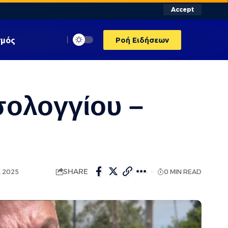
Accept
σμός
Ροή Ειδήσεων
σολογγίου –
SHARE
, 2025
0 MIN READ