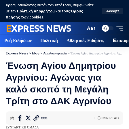
Χρησιμοποιώντας αυτόν τον ιστότοπο, συμφωνείτε
με την
Πολιτική Απορρήτου
και τους
Όρους
Accept
Χρήσης των cookies
.
EXPRESS NEWS
Aa
Ροή Ειδήσεων
Πολιτική
Αθλητικές Ειδήσεις
Eπικαιρ
Express News
>
blog
>
Aιτωλοακαρνανία
>
Ένωση Αγίου Δημητρίου Αγρινίου: Αγώνας για καλό σκοπό τη Μεγάλη Τρίτη στο ΔΑΚ Αγρινίου
Ένωση Αγίου Δημητρίου
Αγρινίου: Αγώνας για
καλό σκοπό τη Μεγάλη
Τρίτη στο ΔΑΚ Αγρινίου
1 MIN READ
ΣΥΝΤΑΚΤΙΚΉ ΟΜΆΔΑ