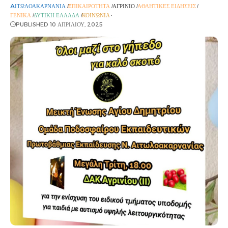
AΙΤΩΛΟΑΚΑΡΝΑΝΊΑ
EΠΙΚΑΙΡΌΤΗΤΑ
ΑΓΡΊΝΙΟ
ΑΘΛΗΤΙΚΈΣ ΕΙΔΉΣΕΙΣ
ΓΕΝΙΚΆ
ΔΥΤΙΚΉ ΕΛΛΆΔΑ
ΚΟΙΝΩΝΊΑ
PUBLISHED 10 ΑΠΡΙΛΊΟΥ, 2025