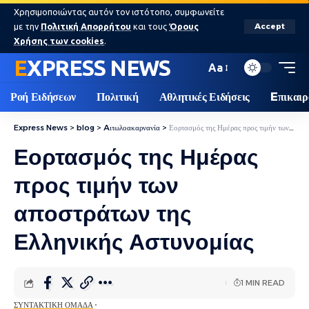
Χρησιμοποιώντας αυτόν τον ιστότοπο, συμφωνείτε
με την
Πολιτική Απορρήτου
και τους
Όρους
Accept
Χρήσης των cookies
.
EXPRESS NEWS
Aa
Ροή Ειδήσεων
Πολιτική
Αθλητικές Ειδήσεις
Eπικαιρ
Express News
>
blog
>
Aιτωλοακαρνανία
>
Εορτασμός της Ημέρας προς τιμήν των αποστράτων της Ελληνικής Αστυνομίας
Εορτασμός της Ημέρας
προς τιμήν των
αποστράτων της
Ελληνικής Αστυνομίας
1 MIN READ
ΣΥΝΤΑΚΤΙΚΉ ΟΜΆΔΑ