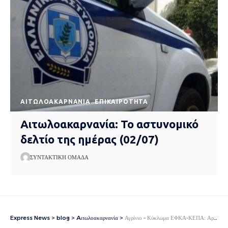
AΙΤΩΛΟΑΚΑΡΝΑΝΊΑ
EΠΙΚΑΙΡΌΤΗΤΑ
Αιτωλοακαρνανία: Το αστυνομικό
δελτίο της ημέρας (02/07)
ΣΥΝΤΑΚΤΙΚΉ ΟΜΆΔΑ
Express News
>
blog
>
Aιτωλοακαρνανία
>
Αγρίνιο – Κύκλωμα ΕΦΚΑ-ΚΕΠΑ: Αρνείται τις κατηγορίες η φερόμενη ως αρχηγός (video)