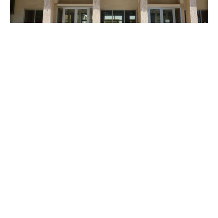
Αίσθηση έχει προκαλέσει η υπόθεση της σπείρας με
τα παράνομα αναπηρικά επιδόματα του ΚΕΠΑ στην
περιοχή του Αγρινίου όπου δεκάδες είναι οι
εμπλεκόμενοι και επτά οι συλληφθέντες.
Σκοπός ήταν η χορήγηση επιδομάτων αναπηρίας σε
άτομα που δεν τα δικαιούνταν. Δύο υπάλληλοι του
ΕΦΚΑ Αγρινίου τέθηκαν σε διαθεσιμότητα ενώ οι επτά
συλληφθέντες θα οδηγηθούν στον Εισαγγελέα στις
αρχές της εβδομάδας. Τμηματικά, αύριο Δευτέρα (δυο
γυναίκες) και μεθαύριο Τρίτη (οι υπόλοιποι πέντε,
ανάμεσά τους και η φερόμενη αρχηγός) θα