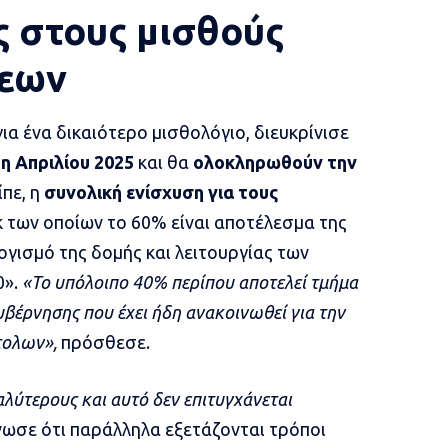
ς στους μισθούς
μεων
ια ένα δικαιότερο μισθολόγιο, διευκρίνισε
1η Απριλίου 2025
και θα
ολοκληρωθούν την
ίπε, η
συνολική ενίσχυση για τους
εκ των οποίων το 60% είναι αποτέλεσμα της
ισμό της δομής και λειτουργίας των
0».
«Το υπόλοιπο 40% περίπου αποτελεί τμήμα
υβέρνησης που έχει ήδη ανακοινωθεί για την
τολων»,
πρόσθεσε.
καλύτερους και αυτό δεν επιτυγχάνεται
ίνωσε ότι παράλληλα εξετάζονται τρόποι