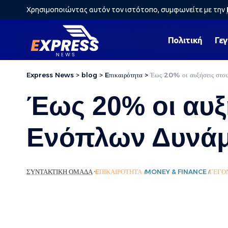
Χρησιμοποιώντας αυτόν τον ιστότοπο, συμφωνείτε με την
Πολιτική
Γε
Express News
>
blog
>
Eπικαιρότητα
>
Έως 20% οι αυξήσεις στου
Έως 20% οι αυξ
Ενόπλων Δυνά
ΣΥΝΤΑΚΤΙΚΉ ΟΜΆΔΑ
EΠΙΚΑΙΡΌΤΗΤΑ
MONEY & FINANCE
ΓΕΓΟ