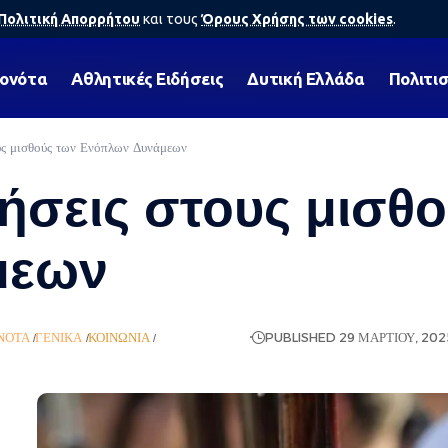
Πολιτική Απορρήτου
και τους
Όρους Χρήσης των cookies
.
γονότα
Αθλητικές Ειδήσεις
Δυτική Ελλάδα
Πολιτι
ς μισθούς των Ενόπλων Δυνάμεων
ήσεις στους μισθ
μεων
ΝΌΤΑ
ΓΕΝΙΚΆ
ΚΟΙΝΩΝΊΑ
ΡΟΉ ΕΙΔΉΣΕΩΝ
PUBLISHED 29 ΜΑΡΤΊΟΥ, 202