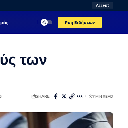
Accept
σμός
Ροή Ειδήσεων
ούς των
SHARE
5
7 MIN READ