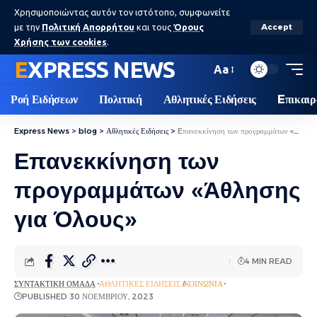
Χρησιμοποιώντας αυτόν τον ιστότοπο, συμφωνείτε
με την
Πολιτική Απορρήτου
και τους
Όρους
Accept
Χρήσης των cookies
.
EXPRESS NEWS
Aa
Ροή Ειδήσεων
Πολιτική
Αθλητικές Ειδήσεις
Eπικαιρ
Express News
>
blog
>
Αθλητικές Ειδήσεις
>
Eπανεκκίνηση των προγραμμάτων «Άθλησης για Όλους»
Eπανεκκίνηση των
προγραμμάτων «Άθλησης
για Όλους»
4 MIN READ
ΣΥΝΤΑΚΤΙΚΉ ΟΜΆΔΑ
ΑΘΛΗΤΙΚΈΣ ΕΙΔΉΣΕΙΣ
ΚΟΙΝΩΝΊΑ
PUBLISHED 30 ΝΟΕΜΒΡΊΟΥ, 2023