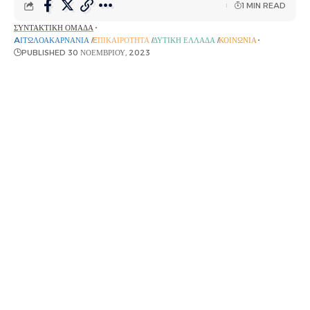
1 MIN READ
ΣΥΝΤΑΚΤΙΚΉ ΟΜΆΔΑ
AΙΤΩΛΟΑΚΑΡΝΑΝΊΑ
EΠΙΚΑΙΡΌΤΗΤΑ
ΔΥΤΙΚΉ ΕΛΛΆΔΑ
ΚΟΙΝΩΝΊΑ
PUBLISHED 30 ΝΟΕΜΒΡΊΟΥ, 2023
Ημερίδα με θέμα «Επιχειρηματικότητα στη Δυτική