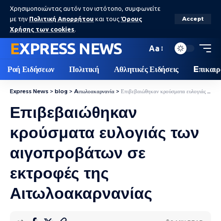
Χρησιμοποιώντας αυτόν τον ιστότοπο, συμφωνείτε
με την
Πολιτική Απορρήτου
και τους
Όρους
Accept
Χρήσης των cookies
.
EXPRESS NEWS
Aa
Ροή Ειδήσεων
Πολιτική
Αθλητικές Ειδήσεις
Eπικαιρ
Express News
>
blog
>
Aιτωλοακαρνανία
>
Επιβεβαιώθηκαν κρούσματα ευλογιάς των αιγοπροβάτων σε εκτροφές της Αιτωλοακαρνανίας
Επιβεβαιώθηκαν
κρούσματα ευλογιάς των
αιγοπροβάτων σε
εκτροφές της
Αιτωλοακαρνανίας