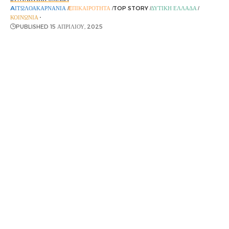
AΙΤΩΛΟΑΚΑΡΝΑΝΊΑ
EΠΙΚΑΙΡΌΤΗΤΑ
TOP STORY
ΔΥΤΙΚΉ ΕΛΛΆΔΑ
ΚΟΙΝΩΝΊΑ
PUBLISHED 15 ΑΠΡΙΛΊΟΥ, 2025
Η ημίγυμνη σορός του άνδρα που βρέθηκε στην
Κυλλήνη είχε μεταφερθεί στο Ρίο για νεκροψία –
νεκροτομή