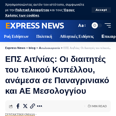
Χρησιμοποιώντας αυτόν τον ιστότοπο, συμφωνείτε
με την
Πολιτική Απορρήτου
και τους
Όρους
Accept
Χρήσης των cookies
.
EXPRESS NEWS
Aa
Ροή Ειδήσεων
Πολιτική
Αθλητικές Ειδήσεις
Eπικαιρ
Express News
>
blog
>
Aιτωλοακαρνανία
>
ΕΠΣ Αιτ/νίας: Οι διαιτητές του τελικού Kυπέλλου, ανάμεσα σε Παναγρινιακό και ΑΕ Μεσολογγίου
ΕΠΣ Αιτ/νίας: Οι διαιτητές
του τελικού Kυπέλλου,
ανάμεσα σε Παναγρινιακό
και ΑΕ Μεσολογγίου
1 MIN READ
ΣΥΝΤΑΚΤΙΚΉ ΟΜΆΔΑ