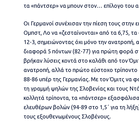
τα «πάντσερ» να μπουν στον… επίλογο του αγ
Οι Γερμανοί συνέχισαν την πίεση τους στην ε
Ομπστ, Λο να «ζεσταίνονται» από τα 6,75, τ
12-3, σημειώνοντας όχι μόνο την ανατροπή, 
διαφορά 5 πόντων (82-77) για πρώτη φορά στ
βρήκαν λύσεις κοντά στο καλάθι από τον Όμιτ
ανατροπή, αλλά το πρώτο εύστοχο τρίποντο
88-86 υπέρ της Γερμανίας. Με τον Όμιτς να φ
τη γραμμή ψηλών της Σλοβενίας και τους Ντό
κολλητά τρίποντα, τα «πάντσερ» εξασφάλισα
ελευθέρων βολών (94-89 στο 1,5΄ για τη λήξη
τους εξουθενωμένους Σλοβένους.