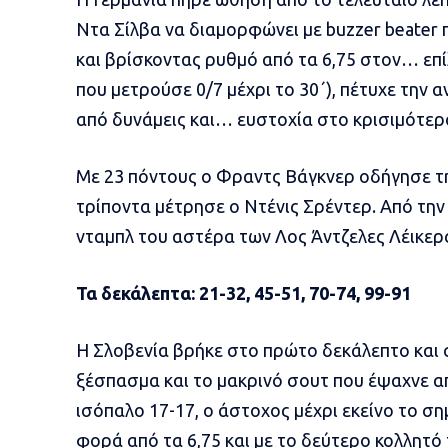
Ντα Σίλβα να διαμορφώνει με buzzer beater 
και βρίσκοντας ρυθμό από τα 6,75 στον… επ
που μετρούσε 0/7 μέχρι το 30΄), πέτυχε την 
από δυνάμεις και… ευστοχία στο κρισιμότερ
Με 23 πόντους ο Φραντς Βάγκνερ οδήγησε την
τρίποντα μέτρησε ο Ντένις Σρέντερ. Από την
νταμπλ του αστέρα των Λος Άντζελες Λέικερς 
Τα δεκάλεπτα: 21-32, 45-51, 70-74, 99-91
Η Σλοβενία βρήκε στο πρώτο δεκάλεπτο και 
ξέσπασμα και το μακρινό σουτ που έψαχνε α
ισόπαλο 17-17, ο άστοχος μέχρι εκείνο το σ
φορά από τα 6,75 και με το δεύτερο κολλητό