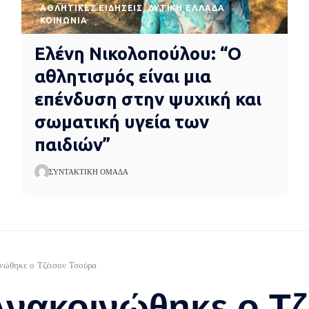
ΑΘΛΗΤΙΚΈΣ ΕΙΔΉΣΕΙΣ
ΔΥΤΙΚΉ ΕΛΛΆΔΑ
ΚΟΙΝΩΝΊΑ
Ελένη Νικολοπούλου: “Ο
αθλητισμός είναι μια
επένδυση στην ψυχική και
σωματική υγεία των
παιδιών”
ΣΥΝΤΑΚΤΙΚΉ ΟΜΆΔΑ
νώθηκε ο Τζέισον Τσούρα
Ανακοινώθηκε ο Τ