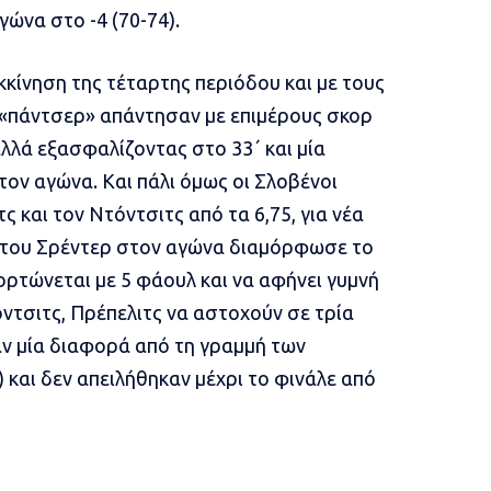
ώνα στο -4 (70-74).
κκίνηση της τέταρτης περιόδου και με τους
α «πάντσερ» απάντησαν με επιμέρους σκορ
αλλά εξασφαλίζοντας στο 33΄ και μία
ον αγώνα. Και πάλι όμως οι Σλοβένοι
ς και τον Ντόντσιτς από τα 6,75, για νέα
 του Σρέντερ στον αγώνα διαμόρφωσε το
ορτώνεται με 5 φάουλ και να αφήνει γυμνή
ντσιτς, Πρέπελιτς να αστοχούν σε τρία
ν μία διαφορά από τη γραμμή των
) και δεν απειλήθηκαν μέχρι το φινάλε από