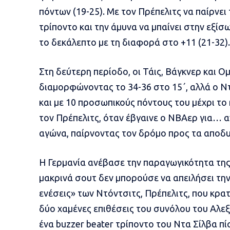
πόντων (19-25). Με τον Πρέπελιτς να παίρνε
τρίποντο και την άμυνα να μπαίνει στην εξίσ
το δεκάλεπτο με τη διαφορά στο +11 (21-32).
Στη δεύτερη περίοδο, οι Τάις, Βάγκνερ και 
διαμορφώνοντας το 34-36 στο 15΄, αλλά ο Ν
και με 10 προσωπικούς πόντους του μέχρι το
τον Πρέπελιτς, όταν έβγαινε ο ΝΒΑερ για… αν
αγώνα, παίρνοντας τον δρόμο προς τα αποδυτ
Η Γερμανία ανέβασε την παραγωγικότητα της 
μακρινά σουτ δεν μπορούσε να απειλήσει την 
ενέσεις» των Ντόντσιτς, Πρέπελιτς, που κρ
δύο χαμένες επιθέσεις του συνόλου του Αλεξ
ένα buzzer beater τρίποντο του Ντα Σίλβα π