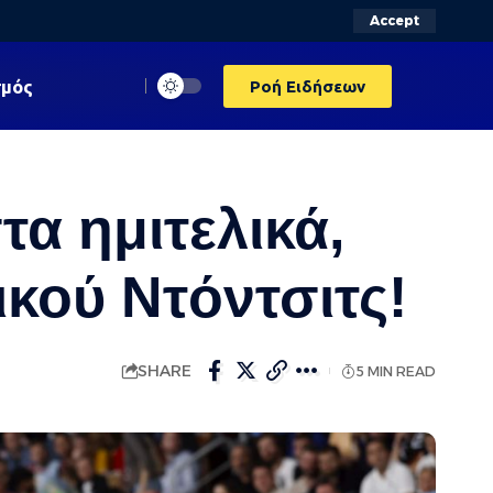
Accept
σμός
Ροή Ειδήσεων
α ημιτελικά,
ικού Ντόντσιτς!
SHARE
5 MIN READ