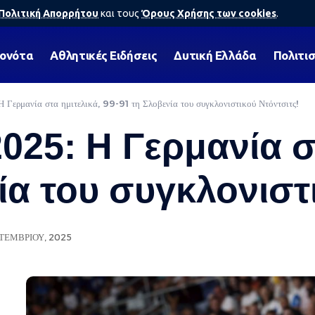
Πολιτική Απορρήτου
και τους
Όρους Χρήσης των cookies
.
γονότα
Αθλητικές Ειδήσεις
Δυτική Ελλάδα
Πολιτι
Γερμανία στα ημιτελικά, 99-91 τη Σλοβενία του συγκλονιστικού Ντόντσιτς!
25: Η Γερμανία στ
ία του συγκλονιστ
ΠΤΕΜΒΡΊΟΥ, 2025