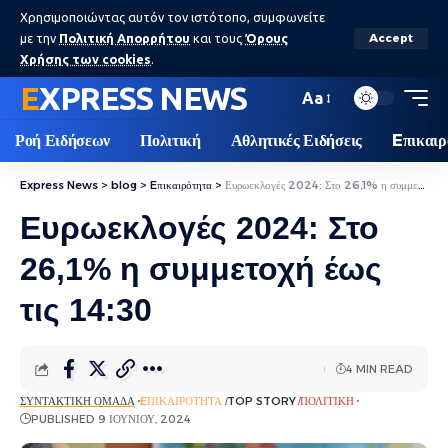
Χρησιμοποιώντας αυτόν τον ιστότοπο, συμφωνείτε
με την
Πολιτική Απορρήτου
και τους
Όρους
Accept
Χρήσης των cookies
.
EXPRESS NEWS
Aa
Ροή Ειδήσεων
Πολιτική
Αθλητικές Ειδήσεις
Eπικαιρ
Express News
>
blog
>
Eπικαιρότητα
>
Ευρωεκλογές 2024: Στο 26,1% η συμμετοχή έως τις 14:30
Ευρωεκλογές 2024: Στο
26,1% η συμμετοχή έως
τις 14:30
4 MIN READ
ΣΥΝΤΑΚΤΙΚΉ ΟΜΆΔΑ
EΠΙΚΑΙΡΌΤΗΤΑ
TOP STORY
ΠΟΛΙΤΙΚΉ
PUBLISHED 9 ΙΟΥΝΊΟΥ, 2024