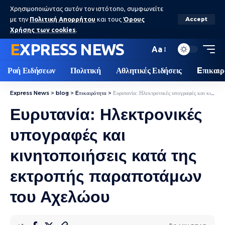
Χρησιμοποιώντας αυτόν τον ιστότοπο, συμφωνείτε
με την
Πολιτική Απορρήτου
και τους
Όρους
Accept
Χρήσης των cookies
.
EXPRESS NEWS
Aa
Ροή Ειδήσεων
Πολιτική
Αθλητικές Ειδήσεις
Eπικαιρ
Express News
>
blog
>
Eπικαιρότητα
>
Ευρυτανία: Ηλεκτρονικές υπογραφές και κινητοποιήσεις κατά της εκτροπής παραποτάμων του Αχελώου
Ευρυτανία: Ηλεκτρονικές
υπογραφές και
κινητοποιήσεις κατά της
εκτροπής παραποτάμων
του Αχελώου