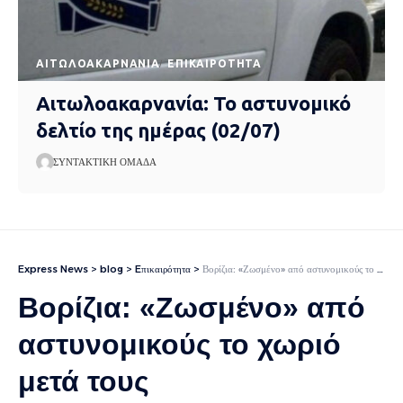
AΙΤΩΛΟΑΚΑΡΝΑΝΊΑ
EΠΙΚΑΙΡΌΤΗΤΑ
Αιτωλοακαρνανία: Το αστυνομικό
δελτίο της ημέρας (02/07)
ΣΥΝΤΑΚΤΙΚΉ ΟΜΆΔΑ
Express News
>
blog
>
Eπικαιρότητα
>
Βορίζια: «Ζωσμένο» από αστυνομικούς το χωριό μετά τους πυροβολισμούς, σήμερα η κηδεία του 39χρονου – Φόβοι για νέο κύκλο αίματος
Βορίζια: «Ζωσμένο» από
αστυνομικούς το χωριό
μετά τους